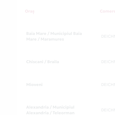
Oraș
Comerc
Baia Mare / Municipiul Baia
DEIC
Mare / Maramures
Chiscani / Braila
DEIC
Mioveni
DEIC
Alexandria / Municipiul
DEIC
Alexandria / Teleorman