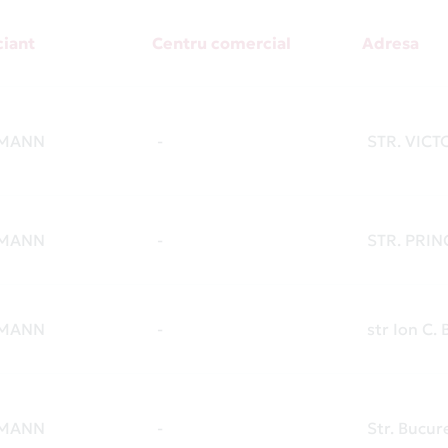
iant
Centru comercial
Adresa
HMANN
-
STR. VICTO
HMANN
-
STR. PRIN
HMANN
-
str Ion C.
HMANN
-
Str. Bucur