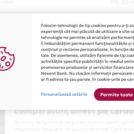
HMANN
-
STR. ZIDU
Folosim tehnologii de tip cookies pentru a-ți a
experiență cât mai plăcută de utilizare a site-u
HMANN
-
STR. LIVEZ
tehnologie ne permite să analizăm performanța
îi îmbunătățim permanent funcționalitățile și 
conținut și reclame personalizate, în funcție d
tale. De asemenea, utilizăm fișierele de tip co
activitățile specifice publicității în mediul onl
2
3
4
5
6
promovarea produselor și serviciilor financiare
Nexent Bank. Nu stocăm informații personale 
ar fi adresa ta sau parole, în cookie-urile pe car
Personalizează setările
Permite toate 
Cu Mastercard ai asigurare g
cumparaturi, direct pe cardu
De acum, te bucuri de asigurare inclusa pentru produs
magazinele fizice prin cardul tau de credit Card Av