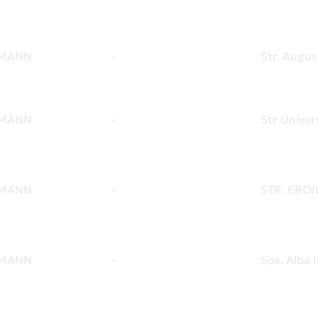
HMANN
-
Str. Augus
HMANN
-
Str Univer
HMANN
-
STR. EROI
HMANN
-
Sos. Alba 