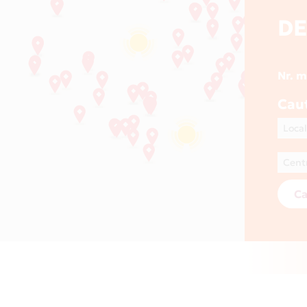
D
Nr. 
Cau
Ca