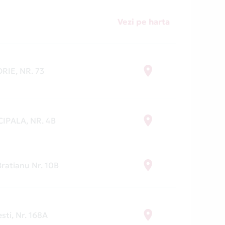
Vezi pe harta
RIE, NR. 73
CIPALA, NR. 4B
 Bratianu Nr. 10B
esti, Nr. 168A