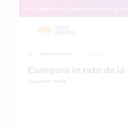
d Avantaj • Aplică acum și bucură-te de acces gratuit la lo
Magazine partenere
DEICHMANN
Cumpara in rate de l
Categorie
: Moda