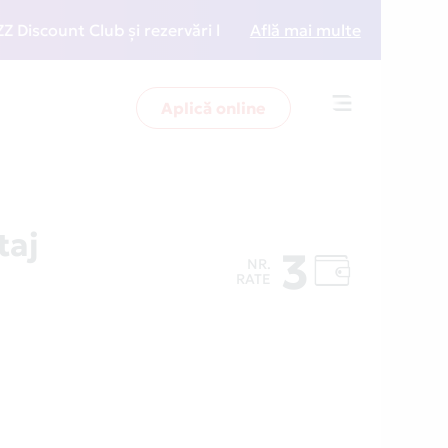
unt Club și rezervări la preț redus
Află mai multe
• Zboară mai inte
Aplică online
Toggle
navigation
taj
3
NR.
RATE