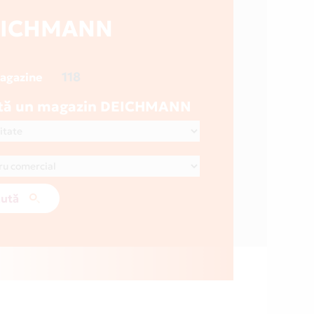
EICHMANN
118
magazine
tă un magazin DEICHMANN
ută