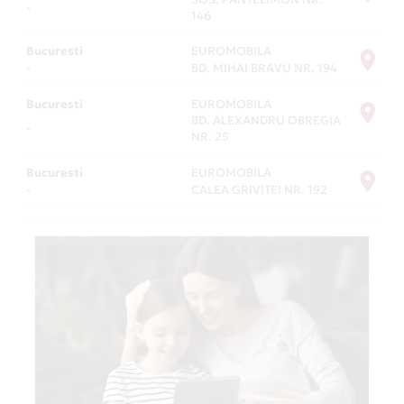
Card Avantaj este partenerul tău la cumpărături,
-
146
oriunde în lume. Chiar și online. Iar în România, ai
tot timpul oferte bune la cei peste 9500 de
Bucuresti
EUROMOBILA
parteneri Card Avantaj. Consultă lista completă la
-
BD. MIHAI BRAVU NR. 194
secțiunea
Magazine Partenere
.
Bucuresti
EUROMOBILA
BD. ALEXANDRU OBREGIA
-
NR. 25
Bucuresti
EUROMOBILA
-
CALEA GRIVITEI NR. 192