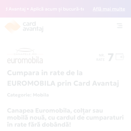
Avantaj • Aplică acum și bucură-te de acces gratuit la lou
Află mai multe
Toggl
navig
7
NR.
RATE
Cumpara in rate de la
EUROMOBILA prin Card Avantaj
Categorie
: Mobila
Canapea Euromobila, colţar sau
mobilă nouă, cu cardul de cumparaturi
în rate fără dobândă!