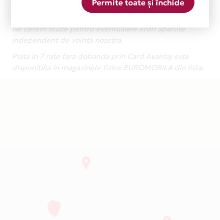
Permite toate și închide
Aceasta lista este actualizata periodic cu informatiile
primite de la fiecare comerciant partener Card Avantaj.
Ne cerem scuze pentru eventualele erori aparute
independent de vointa noastra.
Plata in 7 rate fara dobanda prin Card Avantaj este
disponibila in magazinele fizice EUROMOBILA din lista.