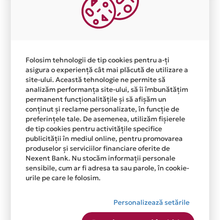
Folosim tehnologii de tip cookies pentru a-ți
asigura o experiență cât mai plăcută de utilizare a
site-ului. Această tehnologie ne permite să
analizăm performanța site-ului, să îi îmbunătățim
permanent funcționalitățile și să afișăm un
conținut și reclame personalizate, în funcție de
preferințele tale. De asemenea, utilizăm fișierele
de tip cookies pentru activitățile specifice
publicității în mediul online, pentru promovarea
produselor și serviciilor financiare oferite de
Nexent Bank. Nu stocăm informații personale
sensibile, cum ar fi adresa ta sau parole, în cookie-
urile pe care le folosim.
Personalizează setările