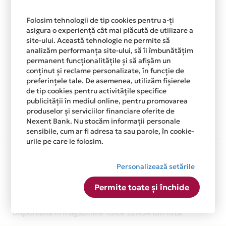
De acum, te bucuri de asigurare inclusa pentru
Folosim tehnologii de tip cookies pentru a-ți
produsele achizitionate atat online cat si din
asigura o experiență cât mai plăcută de utilizare a
magazinele fizice prin cardul tau de credit Card
site-ului. Această tehnologie ne permite să
analizăm performanța site-ului, să îi îmbunătățim
Avantaj Mastercard Standard.
permanent funcționalitățile și să afișăm un
Asigurarea este acordata automat, fara sa
conținut și reclame personalizate, în funcție de
trebuiasca sa faci nimic pentru a o activa.
preferințele tale. De asemenea, utilizăm fișierele
de tip cookies pentru activitățile specifice
publicității în mediul online, pentru promovarea
Afla mai multe
produselor și serviciilor financiare oferite de
Nexent Bank. Nu stocăm informații personale
sensibile, cum ar fi adresa ta sau parole, în cookie-
urile pe care le folosim.
Aceasta lista este actualizata periodic cu informatiile
primite de la fiecare comerciant partener Card Avantaj.
Personalizează setările
Ne cerem scuze pentru eventualele erori aparute
independent de vointa noastra.
Permite toate și închide
Plata in 12 rate fara dobanda prin Card Avantaj este
disponibila in magazinele fizice LENSA din lista.