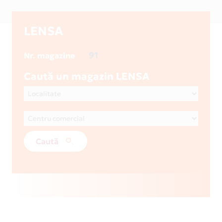
LENSA
91
Nr. magazine
Caută un magazin LENSA
Caută