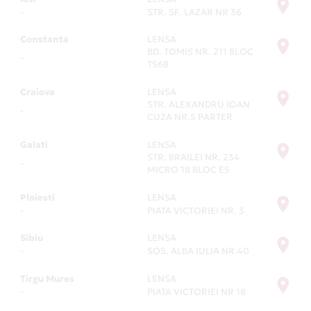
sau când ai nevoie de produse mai costisitoare.
-
STR. SF. LAZAR NR 36
Plătești și online, și offline, în țară sau în străinătate.
Constanta
LENSA
Și te bucuri de oferte speciale la peste 9500 de
BD. TOMIS NR. 211 BLOC
-
parteneri Card Avantaj. Pentru lista completă, intră
TS6B
la secțiunea
Magazine Partenere
.
Craiova
LENSA
STR. ALEXANDRU IOAN
-
CUZA NR.5 PARTER
Galati
LENSA
STR. BRAILEI NR. 234
-
MICRO 18 BLOC E5
Ploiesti
LENSA
-
PIATA VICTORIEI NR. 3
Sibiu
LENSA
-
SOS. ALBA IULIA NR.40
Tirgu Mures
LENSA
-
PIATA VICTORIEI NR 18