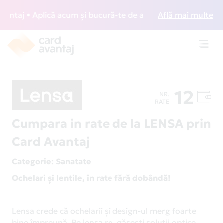
taj • Aplică acum și bucură-te de acces gratuit la lounge-u
Află mai multe
Toggl
navig
12
NR.
RATE
Cumpara in rate de la LENSA prin
Card Avantaj
Categorie
: Sanatate
Ochelari și lentile, în rate fără dobândă!
Lensa crede că ochelarii și design-ul merg foarte
bine împreună. Pe lensa.ro, găsești soluții optice