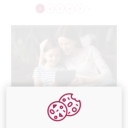
1
2
3
4
5
Cu Mastercard ai asigurare
gratuita pentru cumparaturi,
direct pe cardul tau!