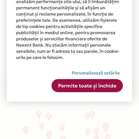
analizăm performanța site-ului, să îi îmbunătățim
Afla mai multe
permanent funcționalitățile și să afișăm un
conținut și reclame personalizate, în funcție de
preferințele tale. De asemenea, utilizăm fișierele
de tip cookies pentru activitățile specifice
publicității în mediul online, pentru promovarea
Aceasta lista este actualizata periodic cu informatiile
produselor și serviciilor financiare oferite de
primite de la fiecare comerciant partener Card Avantaj.
Nexent Bank. Nu stocăm informații personale
Ne cerem scuze pentru eventualele erori aparute
sensibile, cum ar fi adresa ta sau parole, în cookie-
independent de vointa noastra.
urile pe care le folosim.
Plata in 12 rate fara dobanda prin Card Avantaj este
disponibila in magazinele fizice LENSA din lista.
Personalizează setările
Permite toate și închide