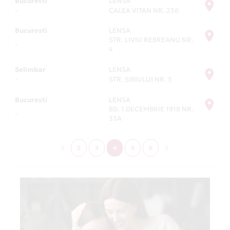
Bucuresti
LENSA
-
CALEA VITAN NR. 236
Bucuresti
LENSA
STR. LIVIU REBREANU NR.
-
4
Selimbar
LENSA
-
STR. SIBIULUI NR. 5
Bucuresti
LENSA
BD. 1 DECEMBRIE 1918 NR.
-
33A
2
3
4
5
6