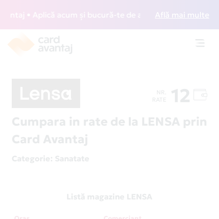
taj • Aplică acum și bucură-te de acces gratuit la lounge-u
Află mai multe
Toggl
navig
12
NR.
RATE
Cumpara in rate de la LENSA prin
Card Avantaj
Categorie
: Sanatate
Listă magazine LENSA
Oraș
Comerciant