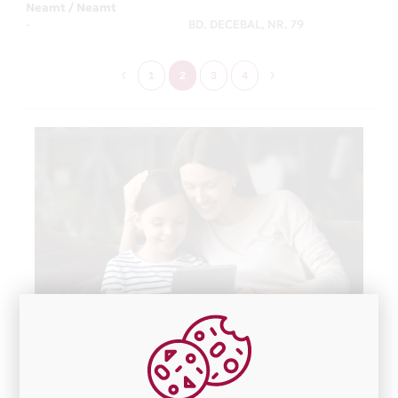
Neamt / Neamt
-
BD. DECEBAL, NR. 79
1
2
3
4
Cu Mastercard ai asigurare