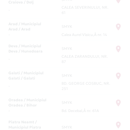
Craiova / Dolj
CALEA SEVERINULUI, NR.
-
61
Arad / Municipiul
SMYK
Arad / Arad
-
Calea Aurel Vlaicu,Â nr. 14
Deva / Municipiul
SMYK
Deva / Hunedoara
CALEA ZARANDULUI, NR.
-
87
Galati / Municipiul
SMYK
Galati / Galati
BD. GEORGE COSBUC, NR.
-
251
Oradea / Municipiul
SMYK
Oradea / Bihor
-
Bd. Decebal,Â nr. 61A
Piatra Neamt /
Municipiul Piatra
SMYK