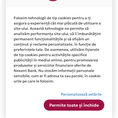
gratuita pentru cumparaturi,
direct pe cardul tau!
Folosim tehnologii de tip cookies pentru a-ți
De acum, te bucuri de asigurare inclusa pentru
asigura o experiență cât mai plăcută de utilizare a
site-ului. Această tehnologie ne permite să
produsele achizitionate atat online cat si din
analizăm performanța site-ului, să îi îmbunătățim
magazinele fizice prin cardul tau de credit Card
permanent funcționalitățile și să afișăm un
Avantaj Mastercard Standard.
conținut și reclame personalizate, în funcție de
preferințele tale. De asemenea, utilizăm fișierele
Asigurarea este acordata automat, fara sa
de tip cookies pentru activitățile specifice
trebuiasca sa faci nimic pentru a o activa.
publicității în mediul online, pentru promovarea
produselor și serviciilor financiare oferite de
Afla mai multe
Nexent Bank. Nu stocăm informații personale
sensibile, cum ar fi adresa ta sau parole, în cookie-
urile pe care le folosim.
Aceasta lista este actualizata periodic cu informatiile
Personalizează setările
primite de la fiecare comerciant partener Card Avantaj.
Ne cerem scuze pentru eventualele erori aparute
Permite toate și închide
independent de vointa noastra.