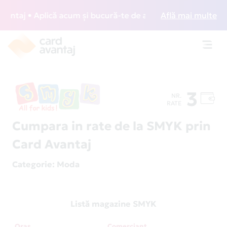
taj • Aplică acum și bucură-te de acces gratuit la lounge-u
Află mai multe
Toggl
navig
3
NR.
RATE
Cumpara in rate de la SMYK prin
Card Avantaj
Categorie
: Moda
Listă magazine SMYK
Oraș
Comerciant