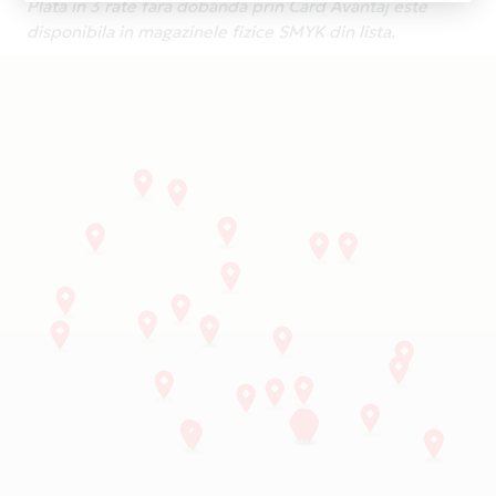
Plata in 3 rate fara dobanda prin Card Avantaj este
disponibila in magazinele fizice SMYK din lista.