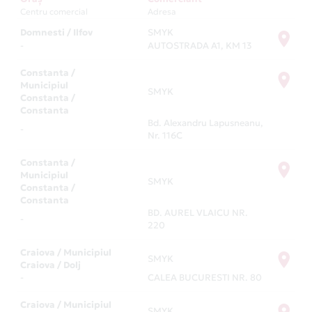
Centru comercial
Adresa
Domnesti / Ilfov
SMYK
-
AUTOSTRADA A1, KM 13
Constanta /
Municipiul
SMYK
Constanta /
Constanta
Bd. Alexandru Lapusneanu,
-
Nr. 116C
Constanta /
Municipiul
SMYK
Constanta /
Constanta
BD. AUREL VLAICU NR.
-
220
Craiova / Municipiul
SMYK
Craiova / Dolj
-
CALEA BUCURESTI NR. 80
Craiova / Municipiul
SMYK