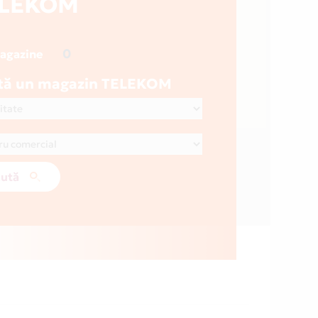
ELEKOM
0
magazine
tă un magazin TELEKOM
ută