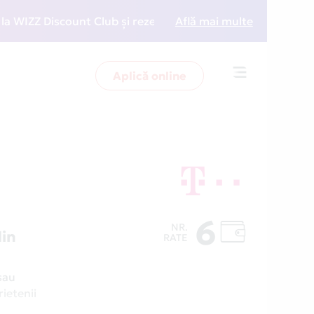
ZZ Discount Club și rezervări la preț redus
Află mai multe
• Zboară 
Aplică online
Toggle
navigation
6
NR.
din
RATE
sau
ietenii