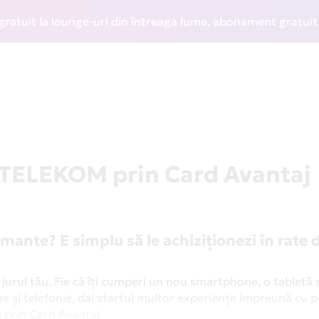
it la lounge-uri din întreaga lume, abonament gratuit la WI
a TELEKOM prin Card Avantaj
mante? E simplu să le achiziţionezi în rate 
jurul tău. Fie că îți cumperi un nou smartphone, o tabletă 
ne și telefonie, dai startul multor experiențe împreună cu pr
ă, prin Card Avantaj.