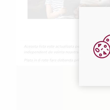
Aceasta lista este actualizata periodic cu inform
independent de vointa noastra.
Plata in 6 rate fara dobanda prin Card Avantaj es