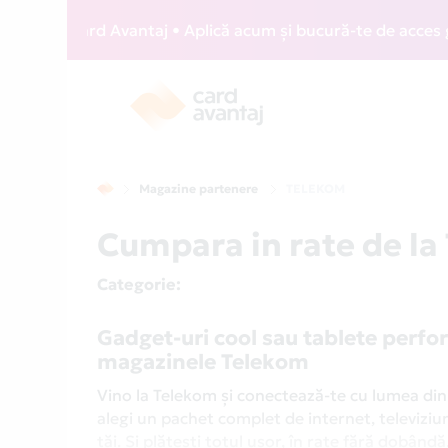
IZZ Card Avantaj • Aplică acum și bucură-te de acces gratu
Magazine partenere
TELEKOM
Cumpara in rate de l
Categorie
:
Gadget-uri cool sau tablete perfor
magazinele Telekom
Vino la Telekom și conectează-te cu lumea din 
alegi un pachet complet de internet, televiziu
tăi. Și plătești totul ușor, în rate fără dobând