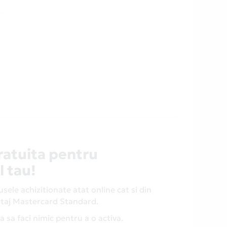
re
a.
ricare
rvicii,
are Card
 mai
nea
ratuita pentru
l tau!
ele achizitionate atat online cat si din
antaj Mastercard Standard.
 sa faci nimic pentru a o activa.