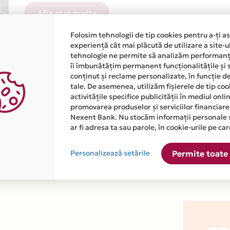
Afla mai multe
Folosim tehnologii de tip cookies pentru a-ți a
experiență cât mai plăcută de utilizare a site-u
tehnologie ne permite să analizăm performanța
îi îmbunătățim permanent funcționalitățile și 
conținut și reclame personalizate, în funcție d
tale. De asemenea, utilizăm fișierele de tip co
activitățile specifice publicității în mediul onl
atiile primite de la fiecare comerciant partener Card Avantaj. 
promovarea produselor și serviciilor financiare
Nexent Bank. Nu stocăm informații personale 
te disponibila in magazinele fizice TELEKOM din lista.
ar fi adresa ta sau parole, în cookie-urile pe car
Personalizează setările
Permite toate 