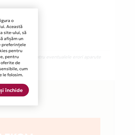
sigura o
lui. Această
 site-ului, să
să afișăm un
e preferințele
okies pentru
ine, pentru
Ne cerem scuze pentru eventualele erori aparute
 oferite de
sensibile, cum
e le folosim.
și închide