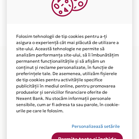
Aceasta lista este actualizata periodic cu informatiile
primite de la fiecare comerciant partener Card Avantaj.
Ne cerem scuze pentru eventualele erori aparute
independent de vointa noastra.
Plata in 6 rate fara dobanda prin Card Avantaj este
Folosim tehnologii de tip cookies pentru a-ți
disponibila in magazinele fizice TELEKOM din lista.
asigura o experiență cât mai plăcută de utilizare a
site-ului. Această tehnologie ne permite să
analizăm performanța site-ului, să îi îmbunătățim
permanent funcționalitățile și să afișăm un
conținut și reclame personalizate, în funcție de
preferințele tale. De asemenea, utilizăm fișierele
de tip cookies pentru activitățile specifice
publicității în mediul online, pentru promovarea
produselor și serviciilor financiare oferite de
Nexent Bank. Nu stocăm informații personale
sensibile, cum ar fi adresa ta sau parole, în cookie-
urile pe care le folosim.
Personalizează setările