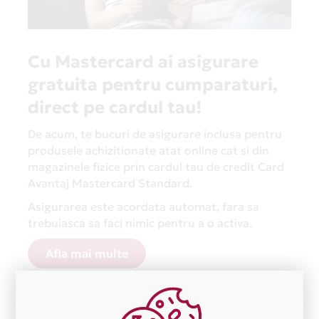
bucuri de oferte sau promoții periodice. Pentru
toate ofertele speciale pe care Card Avantaj le are în
derulare acum la Telekom, consultă secțiunea
Cu Mastercard ai asigurare
Campanii
.
gratuita pentru cumparaturi,
Mai mult, poți plăti cu
Card Avantaj
la orice
direct pe cardul tau!
comerciant din întreaga lume! Iar în România te
bucuri de și mai multe avantaje la peste 9500 de
De acum, te bucuri de asigurare inclusa pentru
comercianți parteneri. Descoperă toți partenerii
produsele achizitionate atat online cat si din
Card Avantaj la secțiunea
Magazine Partenere
!
magazinele fizice prin cardul tau de credit Card
Avantaj Mastercard Standard.
Asigurarea este acordata automat, fara sa
trebuiasca sa faci nimic pentru a o activa.
Afla mai multe