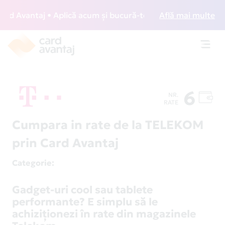
 Avantaj • Aplică acum și bucură-te de acces gratuit la lou
Află mai multe
Toggl
navig
6
NR.
RATE
Cumpara in rate de la TELEKOM
prin Card Avantaj
Categorie
:
Gadget-uri cool sau tablete
performante? E simplu să le
achiziţionezi în rate din magazinele