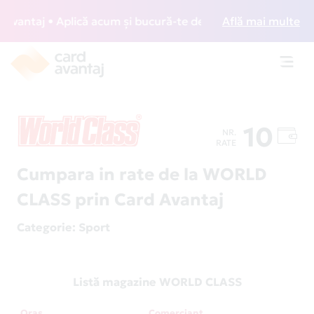
antaj • Aplică acum și bucură-te de acces gratuit la lounge
Află mai multe
Toggl
navig
10
NR.
RATE
Cumpara in rate de la WORLD
CLASS prin Card Avantaj
Categorie
: Sport
Listă magazine WORLD CLASS
Oraș
Comerciant