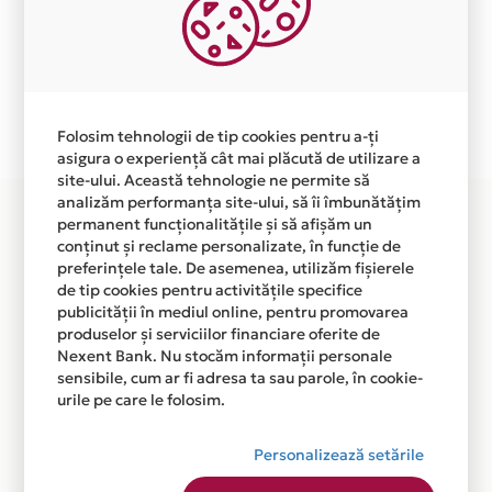
Aceasta lista este actualizata periodic cu informatiile
primite de la fiecare comerciant partener Card Avantaj.
Ne cerem scuze pentru eventualele erori aparute
independent de vointa noastra.
Plata in 10 rate fara dobanda prin Card Avantaj este
Folosim tehnologii de tip cookies pentru a-ți
disponibila in magazinele fizice WORLD CLASS din lista.
asigura o experiență cât mai plăcută de utilizare a
site-ului. Această tehnologie ne permite să
analizăm performanța site-ului, să îi îmbunătățim
permanent funcționalitățile și să afișăm un
conținut și reclame personalizate, în funcție de
preferințele tale. De asemenea, utilizăm fișierele
de tip cookies pentru activitățile specifice
publicității în mediul online, pentru promovarea
produselor și serviciilor financiare oferite de
Nexent Bank. Nu stocăm informații personale
sensibile, cum ar fi adresa ta sau parole, în cookie-
urile pe care le folosim.
Personalizează setările