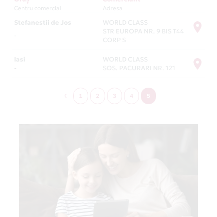
Centru comercial
Adresa
Stefanestii de Jos
WORLD CLASS
STR EUROPA NR. 9 BIS T44
-
CORP S
Iasi
WORLD CLASS
-
SOS. PACURARI NR. 121
1
2
3
4
5