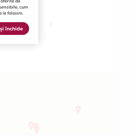
 oferite de
sensibile, cum
e le folosim.
1 locatie
5
și închide