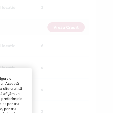
1 locatie
3
Vreau Credit
1 locatie
6
1 locatie
4
sigura o
lui. Această
 site-ului, să
1 locatie
4
să afișăm un
e preferințele
okies pentru
ine, pentru
1 locatie
3