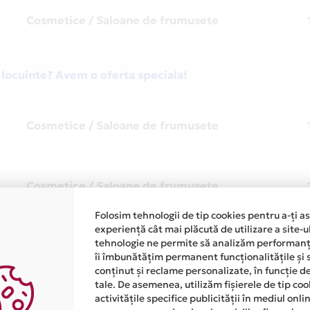
Cosmetice / Saloane de frumusete
 locuinte? Avem o oferta speciala!
Cosmetice / Saloane de frumusete
Cosmetice / Saloane de frumusete
Folosim tehnologii de tip cookies pentru a-ți a
experiență cât mai plăcută de utilizare a site-u
tehnologie ne permite să analizăm performanța
Cosmetice / Saloane de frumusete
îi îmbunătățim permanent funcționalitățile și 
conținut și reclame personalizate, în funcție d
tale. De asemenea, utilizăm fișierele de tip co
activitățile specifice publicității în mediul onl
Cosmetice / Saloane de frumusete