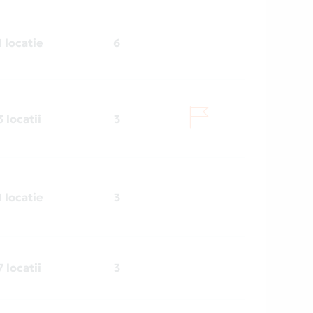
1 locatie
6
3 locatii
3
1 locatie
3
7 locatii
3