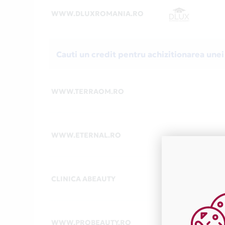
WWW.DLUXROMANIA.RO
Cauti un credit pentru achizitionarea unei
WWW.TERRAOM.RO
WWW.ETERNAL.RO
CLINICA ABEAUTY
WWW.PROBEAUTY.RO