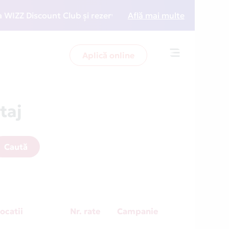
 Discount Club și rezervări la preț redus
Află mai multe
• Zboară ma
Aplică online
Toggle
navigation
taj
Caută
ocatii
Nr. rate
Campanie