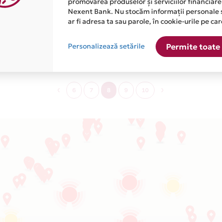
promovarea produselor și serviciilor financiare
Nexent Bank. Nu stocăm informații personale 
ar fi adresa ta sau parole, în cookie-urile pe car
Cosmetice / Saloane de frumusete
Personalizează setările
Permite toate 
6
7
8
9
10