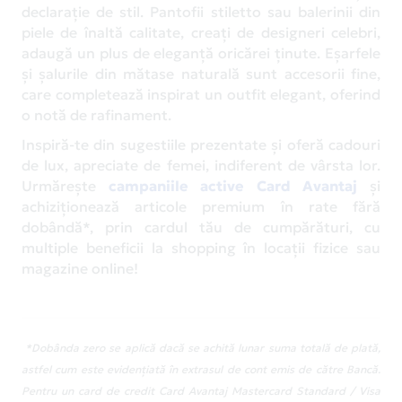
declarație de stil. Pantofii stiletto sau balerinii din
piele de înaltă calitate, creați de designeri celebri,
adaugă un plus de eleganță oricărei ținute. Eșarfele
și șalurile din mătase naturală sunt accesorii fine,
care completează inspirat un outfit elegant, oferind
o notă de rafinament.
Inspiră-te din sugestiile prezentate și oferă cadouri
de lux, apreciate de femei, indiferent de vârsta lor.
Urmărește
campaniile active Card Avantaj
și
achiziționează articole premium în rate fără
dobândă*, prin cardul tău de cumpărături, cu
multiple beneficii la shopping în locații fizice sau
magazine online!
*Dobânda zero se aplică dacă se achită lunar suma totală de plată,
astfel cum este evidențiată în extrasul de cont emis de către Bancă.
Pentru un card de credit Card Avantaj Mastercard Standard / Visa