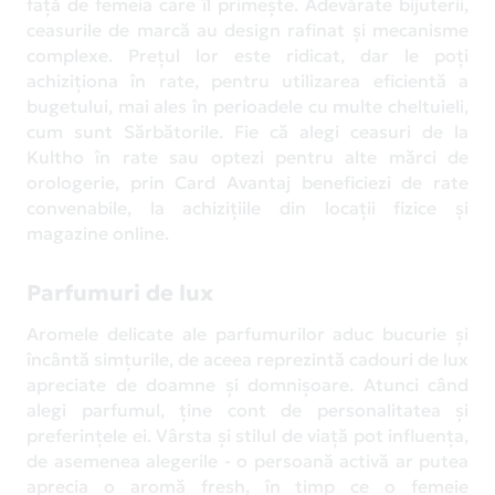
față de femeia care îl primește. Adevărate bijuterii,
ceasurile de marcă au design rafinat și mecanisme
complexe. Prețul lor este ridicat, dar le poți
achiziționa în rate, pentru utilizarea eficientă a
bugetului, mai ales în perioadele cu multe cheltuieli,
cum sunt Sărbătorile. Fie că alegi ceasuri de la
Kultho în rate sau optezi pentru alte mărci de
orologerie, prin Card Avantaj beneficiezi de rate
convenabile, la achizițiile din locații fizice și
magazine online.
Parfumuri de lux
Aromele delicate ale parfumurilor aduc bucurie și
încântă simțurile, de aceea reprezintă cadouri de lux
apreciate de doamne și domnișoare. Atunci când
alegi parfumul, ține cont de personalitatea și
preferințele ei. Vârsta și stilul de viață pot influența,
de asemenea alegerile - o persoană activă ar putea
aprecia o aromă fresh, în timp ce o femeie