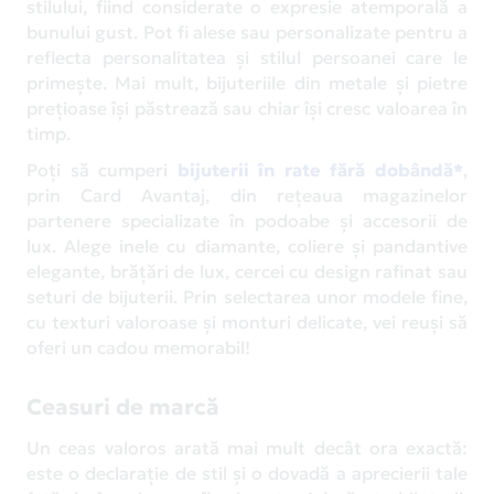
stilului, fiind considerate o expresie atemporală a
bunului gust. Pot fi alese sau personalizate pentru a
reflecta personalitatea și stilul persoanei care le
primește. Mai mult, bijuteriile din metale și pietre
prețioase își păstrează sau chiar își cresc valoarea în
timp.
Poți să cumperi
bijuterii în rate fără dobândă*
,
prin Card Avantaj, din rețeaua magazinelor
partenere specializate în podoabe și accesorii de
lux. Alege inele cu diamante, coliere și pandantive
elegante, brățări de lux, cercei cu design rafinat sau
seturi de bijuterii. Prin selectarea unor modele fine,
cu texturi valoroase și monturi delicate, vei reuși să
oferi un cadou memorabil!
Ceasuri de marcă
Un ceas valoros arată mai mult decât ora exactă:
este o declarație de stil și o dovadă a aprecierii tale