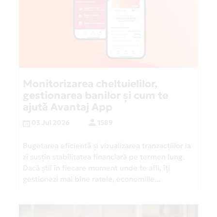
Monitorizarea cheltuielilor,
gestionarea banilor și cum te
ajută Avantaj App
03 Jul 2026
1589
Bugetarea eficientă și vizualizarea tranzacțiilor la
zi susțin stabilitatea financiară pe termen lung.
Dacă știi în fiecare moment unde te afli, îți
gestionezi mai bine ratele, economiile...