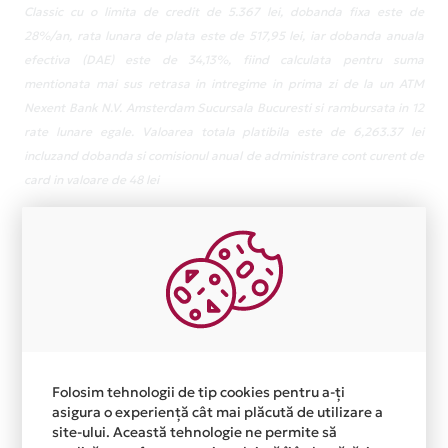
Classic cu o limita de credit de 5.367 lei, dobanda fixa este de
28%/an, rata lunara de plata este de 517,95 lei, iar dobanda anuala
efectiva (DAE) este de 34,13%, fiind calculata pentru suma
mentionata mai sus retrasa in intregime in prima zi de la un ATM
Nexent Bank N.V. Amsterdam Sucursala Bucuresti si rambursata in 12
rate lunare egale. Valoarea totala platibila este de 6,263.37 lei
incluzand dobanda si comisionul anual de administrare cont curent de
card in valoare de 48 lei
Folosim tehnologii de tip cookies pentru a-ți
asigura o experiență cât mai plăcută de utilizare a
site-ului. Această tehnologie ne permite să