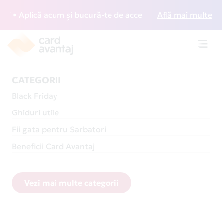
plică acum și bucură-te de acces gratuit la lounge-uri din
Află mai multe
Toggl
navig
CATEGORII
Black Friday
Ghiduri utile
Fii gata pentru Sarbatori
Beneficii Card Avantaj
Vezi mai multe categorii