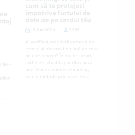
cum să te protejezi
împotriva furtului de
are
date de pe cardul tău
ntaj
e
19 Jun 2026
2035
Ai verificat vreodată extrasul de
cont și ai observat o plată pe care
nu o recunoști? În multe cazuri,
astfel de situații apar din cauza
ilie –
unei fraude numite skimming.
Este o metodă prin care infr...
ților