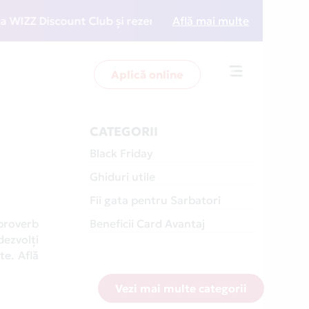
count Club și rezervări la preț redus
Află mai multe
• Zboară mai in
Aplică online
Toggle
navigation
CATEGORII
Black Friday
Ghiduri utile
Fii gata pentru Sarbatori
proverb
Beneficii Card Avantaj
dezvolți
te. Află
Vezi mai multe categorii