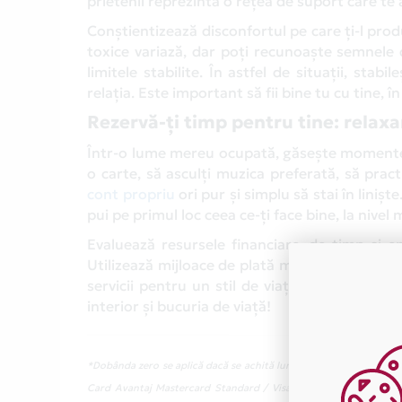
prietenii reprezintă o rețea de suport care te 
Conștientizează disconfortul pe care ți-l produ
toxice variază, dar poți recunoaște semnele 
limitele stabilite. În astfel de situații, stabi
relația. Este important să fii bine tu cu tine, în
Rezervă-ți timp pentru tine: relaxa
Într-o lume mereu ocupată, găsește momente p
o carte, să asculți muzica preferată, să pract
cont propriu
ori pur și simplu să stai în liniște
pui pe primul loc ceea ce-ți face bine, la nivel
Evaluează resursele financiare, de timp și em
Utilizează mijloace de plată moderne, care-ți 
servicii pentru un stil de viață sănătos, cu rel
interior și bucuria de viață!
*Dobânda zero se aplică dacă se achită lunar suma totală de plată
Card Avantaj Mastercard Standard / Visa Classic cu o limita de c