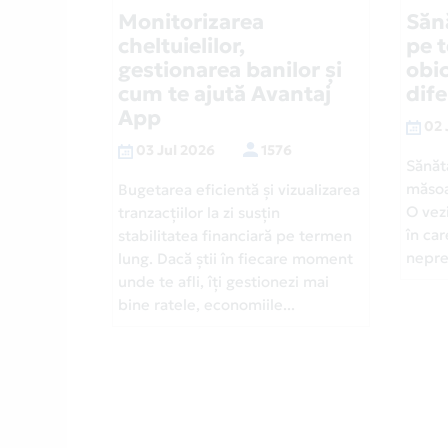
Monitorizarea
Săn
cheltuielilor,
pe 
gestionarea banilor și
obic
cum te ajută Avantaj
dif
App
02 
03 Jul 2026
1576
Sănăt
măsoa
Bugetarea eficientă și vizualizarea
O vezi
tranzacțiilor la zi susțin
în car
stabilitatea financiară pe termen
neprev
lung. Dacă știi în fiecare moment
unde te afli, îți gestionezi mai
bine ratele, economiile...