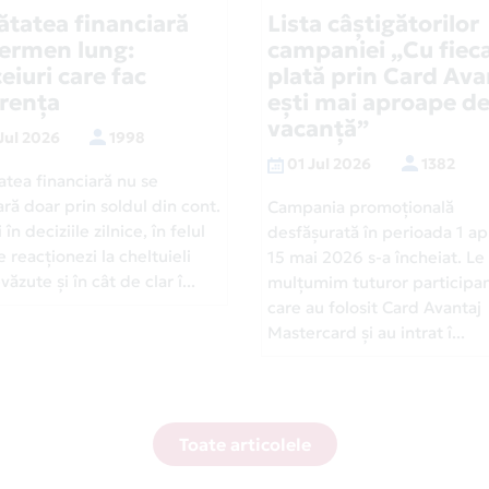
ătatea financiară
Lista câștigătorilor
termen lung:
campaniei „Cu fiec
eiuri care fac
plată prin Card Ava
erența
ești mai aproape d
vacanță”
Jul 2026
1998
01 Jul 2026
1382
atea financiară nu se
ră doar prin soldul din cont.
Campania promoțională
 în deciziile zilnice, în felul
desfășurată în perioada 1 apr
e reacționezi la cheltuieli
15 mai 2026 s-a încheiat. Le
ăzute și în cât de clar î...
mulțumim tuturor participan
care au folosit Card Avantaj
Mastercard și au intrat î...
Toate articolele