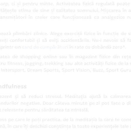
orp, ci și pentru minte. Activitatea fizică regulată poat
ățește stima de sine și calitatea somnului. Mișcarea în a
ansmițători în creier care funcționează ca analgezice na
ză plimbări zilnice. Alege exerciții fizice în funcție de v
mți confortabil și să eviți accidentările. Nu-i nevoie să f
e printr-un
card de cumpărături
în rate cu dobândă zero*.
itatea de shopping online sau în magazine fizice din reț
u fitness, jogging, trekking sau alte activități fizice de la r
ntersport, Dream Sports, Sport Vision, Buzz, Sport Guru,
indfulness
rezent și să reduci stresul. Meditația ajută la calmarea 
ândurilor negative. Doar câteva minute pe zi pot face o d
t relevante pentru sănătatea ta mintală.
ss pe care le poți practica, de la meditația la care te con
ă, în care îți deschizi conștiința la toate experiențele tale 