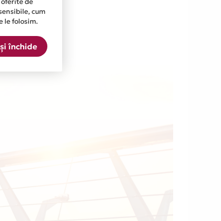
 oferite de
t Bank N.V.
sensibile, cum
ul anual de
e le folosim.
și închide