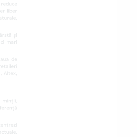
e reduce
er liber
turale,
ârstă și
aci mari
eaua de
etaileri
 Altex,
minții,
iferență
centrezi
actuale.