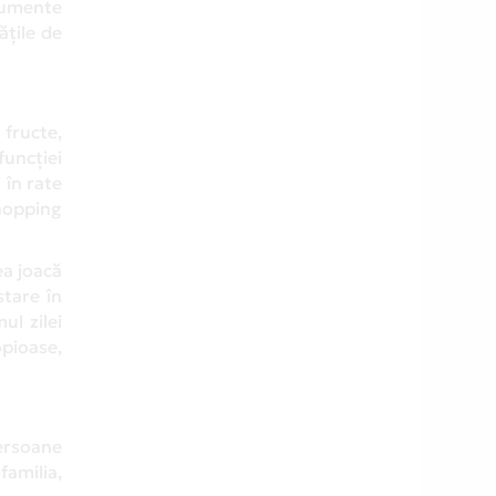
trumente
ățile de
 fructe,
funcției
 în rate
hopping
ea joacă
stare în
l zilei
opioase,
persoane
familia,