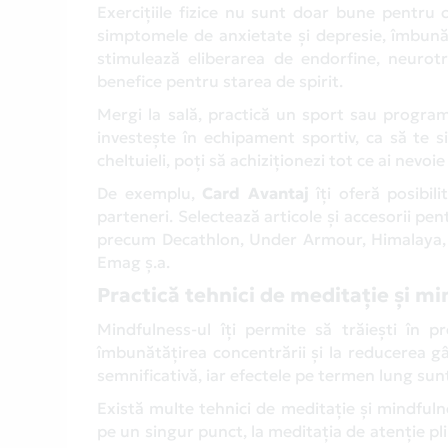
Exercițiile fizice nu sunt doar bune pentru c
simptomele de anxietate și depresie, îmbunăt
stimulează eliberarea de endorfine, neurotr
benefice pentru starea de spirit.
Mergi la sală, practică un sport sau programea
investește în echipament sportiv, ca să te si
cheltuieli, poți să achiziționezi tot ce ai nevoi
De exemplu,
Card Avantaj
îți oferă posibil
parteneri. Selectează articole și accesorii pentr
precum Decathlon, Under Armour, Himalaya, I
Emag ș.a.
Practică tehnici de meditație și m
Mindfulness-ul îți permite să trăiești în p
îmbunătățirea concentrării și la reducerea g
semnificativă, iar efectele pe termen lung sun
Există multe tehnici de meditație și mindfulne
pe un singur punct, la meditația de atenție plin