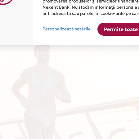
promovarea produselor și serviciilor financiare
entru suma mentionata mai sus retrasa in intregime in prima zi de la un ATM Nexen
Nexent Bank. Nu stocăm informații personale 
ale. Valoarea totala platibila este de 6,263.37 lei incluzand dobanda si comision
ar fi adresa ta sau parole, în cookie-urile pe car
Personalizează setările
Permite toate 