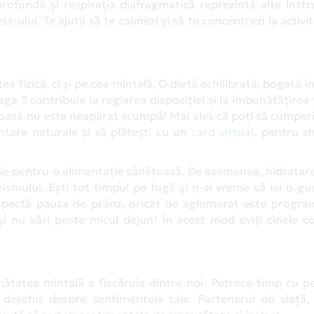
 profundă și respirația diafragmatică reprezintă alte ins
s-ului. Te ajută să te calmezi și să te concentrezi la activit
fizică, ci și pe cea mintală. O dietă echilibrată, bogată în
ga 3 contribuie la reglarea dispoziției și la îmbunătățirea 
toasă nu este neapărat scumpă! Mai ales că poți să cumperi
ntare naturale și să plătești cu un
card virtual
, pentru s
eie pentru o alimentație sănătoasă. De asemenea, hidratar
nismului. Ești tot timpul pe fugă și n-ai vreme să iei o gu
spectă pauza de prânz, oricât de aglomerat este programu
și nu sări peste micul dejun! În acest mod eviți cinele c
sănătatea mintală a fiecăruia dintre noi. Petrece timp cu 
 deschis despre sentimentele tale. Partenerul de viață, 