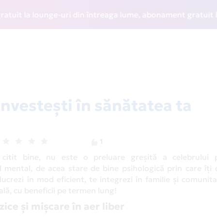
lounge-uri din întreaga lume, abonament gratuit la WIZZ Dis
investești în sănătatea ta
1
citit bine, nu este o preluare greșită a celebrului 
ul mental, de acea stare de bine psihologică prin care îți 
i, lucrezi în mod eficient, te integrezi în familie și comunita
ală, cu beneficii pe termen lung!
ice și mișcare în aer liber