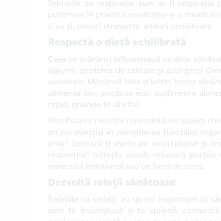
Tehnicile de respirație, cum ar fi respirația
puternice în practica meditației și a mindfulnes
zi cu zi, uneori stresante, alteori obositoare.
Respectă o dietă echilibrată
Ceea ce mănânci influențează nu doar sănătatea 
legume, proteine de calitate și acizi grași Ome
cerebrale. Mănâncă bine și ieftin, hrana sănă
alimente bio, produse eco, suplimente alime
rapid, oriunde te-ai afla!
Planificarea meselor reprezintă un aspect ch
un rol esențial în menținerea funcțiilor orga
oraș? Setează-ți alerte pe smartphone și re
respective! Gătește acasă, măsoară porțiile 
mâncatul emoțional sau pe fond de stres.
Dezvoltă relații sănătoase
Relațiile cu ceilalți au un rol important în 
care te încurajează și te sprijină, comunică