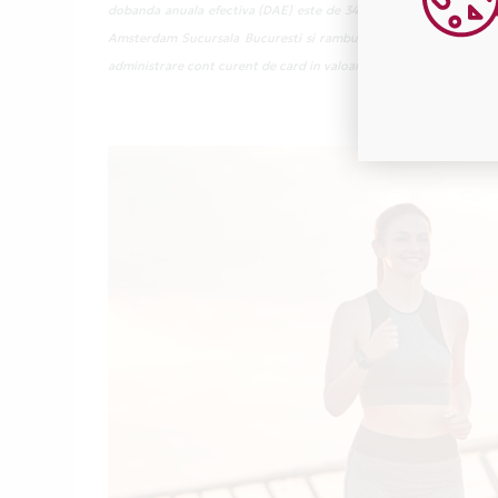
dobanda anuala efectiva (DAE) este de 34,13%, fiind calculata p
Amsterdam Sucursala Bucuresti si rambursata in 12 rate lunare eg
administrare cont curent de card in valoare de 48 lei