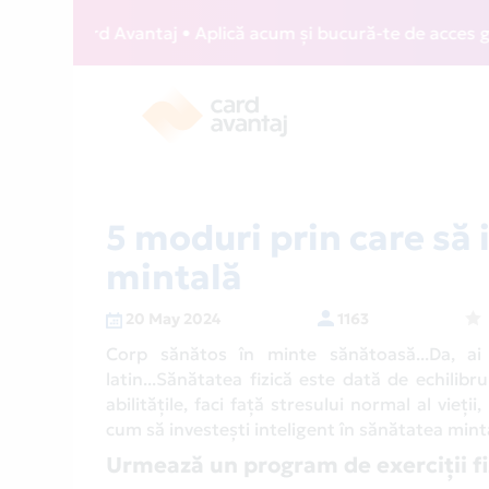
ard Avantaj • Aplică acum și bucură-te de acces gratuit la 
5 moduri prin care să 
mintală
20 May 2024
1163
Corp sănătos în minte sănătoasă...Da, ai 
latin...Sănătatea fizică este dată de echilibr
abilitățile, faci față stresului normal al vieți
cum să investești inteligent în sănătatea mint
Urmează un program de exerciții fiz