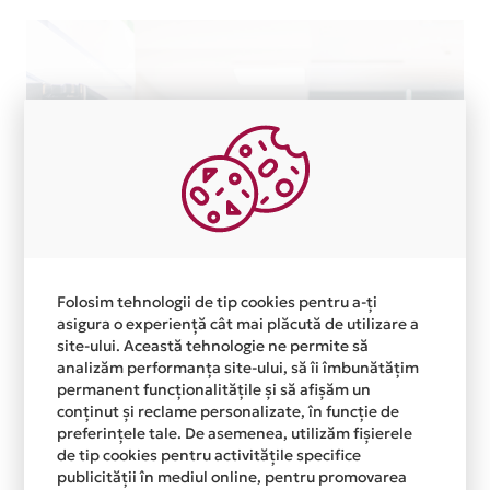
Folosim tehnologii de tip cookies pentru a-ți
asigura o experiență cât mai plăcută de utilizare a
site-ului. Această tehnologie ne permite să
analizăm performanța site-ului, să îi îmbunătățim
permanent funcționalitățile și să afișăm un
conținut și reclame personalizate, în funcție de
preferințele tale. De asemenea, utilizăm fișierele
de tip cookies pentru activitățile specifice
publicității în mediul online, pentru promovarea