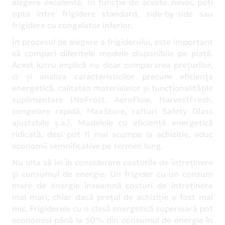
alegere excelentă. În funcție de aceste nevoi, poți
opta între frigidere standard, side-by-side sau
frigidere cu congelator inferior.
În procesul de alegere a frigiderului, este important
să compari diferitele modele disponibile pe piață.
Acest lucru implică nu doar compararea prețurilor,
ci și analiza caracteristicilor precum eficiența
energetică, calitatea materialelor și funcționalitățile
suplimentare (NoFrost, AeroFlow, HarvestFresh,
congelare rapidă, MaxStore, rafturi Safety Glass
ajustabile ș.a.). Modelele cu eficiență energetică
ridicată, deși pot fi mai scumpe la achiziție, aduc
economii semnificative pe termen lung.
Nu uita să iei în considerare costurile de întreținere
și consumul de energie. Un frigider cu un consum
mare de energie înseamnă costuri de întreținere
mai mari, chiar dacă prețul de achiziție a fost mai
mic. Frigiderele cu o clasă energetică superioară pot
economisi până la 50% din consumul de energie în