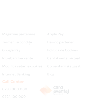
Magazine partenere
Apple Pay
Termeni și condiții
Devino partener
Google Pay
Politica de Cookies
Intrebari frecvente
Card Avantaj virtual
Modifica setarile cookies
Comentarii si sugestii
Internet Banking
Blog
Call Center
0750.000.000
0724.100.000