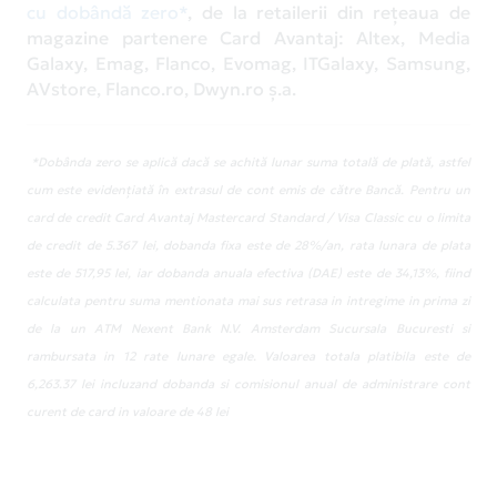
cu dobândă zero*
, de la retailerii din rețeaua de
magazine partenere Card Avantaj: Altex, Media
Galaxy, Emag, Flanco, Evomag, ITGalaxy, Samsung,
AVstore, Flanco.ro, Dwyn.ro ș.a.
*Dobânda zero se aplică dacă se achită lunar suma totală de plată, astfel
cum este evidențiată în extrasul de cont emis de către Bancă. Pentru un
card de credit Card Avantaj Mastercard Standard / Visa Classic cu o limita
de credit de 5.367 lei, dobanda fixa este de 28%/an, rata lunara de plata
este de 517,95 lei, iar dobanda anuala efectiva (DAE) este de 34,13%, fiind
calculata pentru suma mentionata mai sus retrasa in intregime in prima zi
de la un ATM Nexent Bank N.V. Amsterdam Sucursala Bucuresti si
rambursata in 12 rate lunare egale. Valoarea totala platibila este de
6,263.37 lei incluzand dobanda si comisionul anual de administrare cont
curent de card in valoare de 48 lei