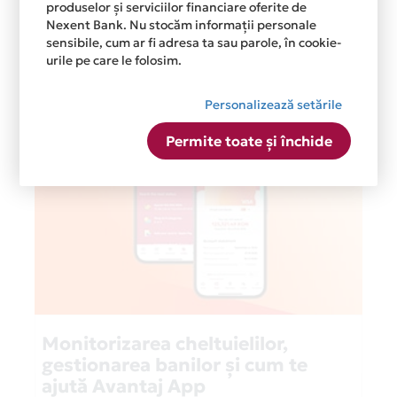
produselor și serviciilor financiare oferite de
Nexent Bank. Nu stocăm informații personale
sensibile, cum ar fi adresa ta sau parole, în cookie-
Postari recente
urile pe care le folosim.
Personalizează setările
Permite toate și închide
Monitorizarea cheltuielilor,
gestionarea banilor și cum te
ajută Avantaj App