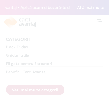
taj • Aplică acum și bucură-te de acces gratuit la lounge-u
Află mai multe
Toggl
navig
CATEGORII
Black Friday
Ghiduri utile
Fii gata pentru Sarbatori
Beneficii Card Avantaj
Vezi mai multe categorii