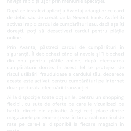
naviga rapid și ușor prin meniurile aplicației.
După ce instalezi aplicația Avantaj adaugi orice card
de debit sau de credit de la Nexent Bank. Astfel îți
activezi rapid cardul de cumpărături sau, dacă așa îți
dorești, poți să dezactivezi cardul pentru plățile
online.
Prin Avantaj păstrezi cardul de cumpărături în
siguranță. Îl deblochezi când ai nevoie și îl blochezi
din nou pentru plățile online, după efectuarea
cumpărăturii dorite. În acest fel te protejezi de
riscul utilizării frauduloase a cardului tău, deoarece
acesta este activat pentru cumpărături pe internet
doar pe durata efectuării tranzacției.
Ai la dispoziție toate opțiunile, pentru un shopping
flexibil, cu sute de oferte pe care le vizualizezi pe
hartă, direct din aplicație. Alegi ce-ți place dintre
magazinele partenere și vezi în timp real numărul de
rate pe care-l ai disponibil la fiecare magazin în
parte.