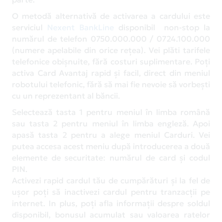
O metodă alternativă de activarea a cardului este
serviciul
Nexent BankLine
disponibil non-stop la
numărul de telefon 0750.000.000 / 0724.100.000
(numere apelabile din orice rețea). Vei plăti tarifele
telefonice obișnuite, fără costuri suplimentare. Poți
activa Card Avantaj rapid și facil, direct din meniul
robotului telefonic, fără să mai fie nevoie să vorbești
cu un reprezentant al băncii.
Selectează tasta 1 pentru meniul în limba română
sau tasta 2 pentru meniul în limba engleză. Apoi
apasă tasta 2 pentru a alege meniul Carduri. Vei
putea accesa acest meniu după introducerea a două
elemente de securitate: numărul de card și codul
PIN.
Activezi rapid cardul tău de cumpărături și la fel de
ușor poți să inactivezi cardul pentru tranzacții pe
internet. In plus, poți afla informații despre soldul
disponibil, bonusul acumulat sau valoarea ratelor