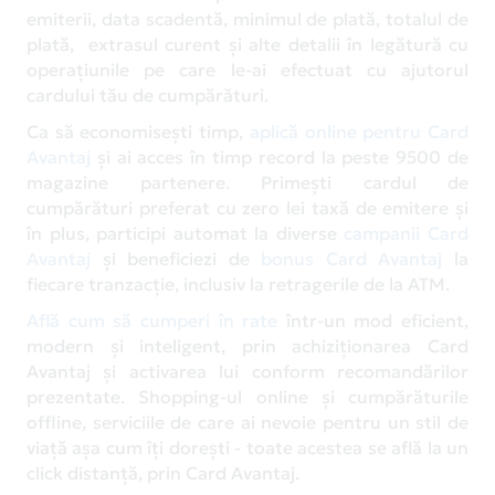
emiterii, data scadentă, minimul de plată, totalul de
plată, extrasul curent și alte detalii în legătură cu
operațiunile pe care le-ai efectuat cu ajutorul
cardului tău de cumpărături.
Ca să economisești timp,
aplică online pentru Card
Avantaj
și ai acces în timp record la peste 9500 de
magazine partenere. Primești cardul de
cumpărături preferat cu zero lei taxă de emitere și
în plus, participi automat la diverse
campanii Card
Avantaj
și beneficiezi de
bonus Card Avantaj
la
fiecare tranzacție, inclusiv la retragerile de la ATM.
Află cum să cumperi în rate
într-un mod eficient,
modern și inteligent, prin achiziționarea Card
Avantaj și activarea lui conform recomandărilor
prezentate. Shopping-ul online și cumpărăturile
offline, serviciile de care ai nevoie pentru un stil de
viață așa cum îți dorești - toate acestea se află la un
click distanță, prin Card Avantaj.