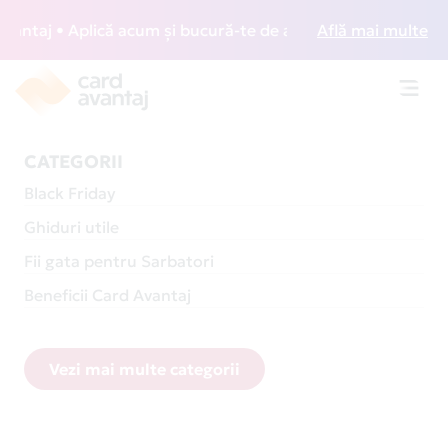
 • Aplică acum și bucură-te de acces gratuit la lounge-uri 
Află mai multe
Toggl
navig
CATEGORII
Black Friday
Ghiduri utile
Fii gata pentru Sarbatori
Beneficii Card Avantaj
Vezi mai multe categorii