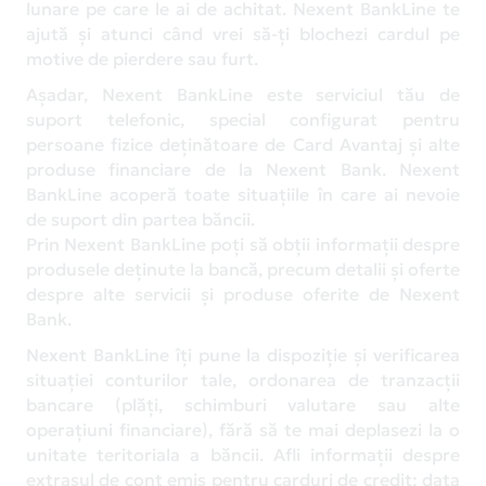
lunare pe care le ai de achitat. Nexent BankLine te
ajută și atunci când vrei să-ți blochezi cardul pe
motive de pierdere sau furt.
Așadar, Nexent BankLine este serviciul tău de
suport telefonic, special configurat pentru
persoane fizice deținătoare de Card Avantaj și alte
produse financiare de la Nexent Bank. Nexent
BankLine acoperă toate situațiile în care ai nevoie
de suport din partea băncii.
Prin Nexent BankLine poți să obții informații despre
produsele deținute la bancă, precum detalii și oferte
despre alte servicii și produse oferite de Nexent
Bank.
Nexent BankLine îți pune la dispoziție și verificarea
situației conturilor tale, ordonarea de tranzacții
bancare (plăți, schimburi valutare sau alte
operațiuni financiare), fără să te mai deplasezi la o
unitate teritoriala a băncii. Afli informații despre
extrasul de cont emis pentru carduri de credit: data