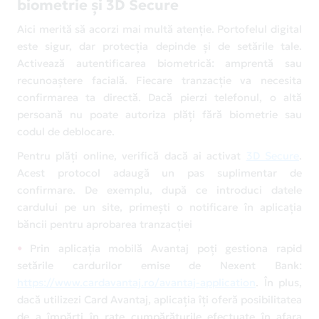
biometrie și 3D Secure
Aici merită să acorzi mai multă atenție. Portofelul digital
este sigur, dar protecția depinde și de setările tale.
Activează autentificarea biometrică: amprentă sau
recunoaștere facială. Fiecare tranzacție va necesita
confirmarea ta directă. Dacă pierzi telefonul, o altă
persoană nu poate autoriza plăți fără biometrie sau
codul de deblocare.
Pentru plăți online, verifică dacă ai activat
3D Secure
.
Acest protocol adaugă un pas suplimentar de
confirmare. De exemplu, după ce introduci datele
cardului pe un site, primești o notificare în aplicația
băncii pentru aprobarea tranzacției
Prin aplicația mobilă Avantaj poți gestiona rapid
setările cardurilor emise de Nexent Bank:
https://www.cardavantaj.ro/avantaj-application
. În plus,
dacă utilizezi Card Avantaj, aplicația îți oferă posibilitatea
de a împărți în rate cumpărăturile efectuate în afara