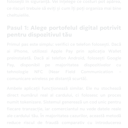
folosești în siguranță. Vei înțelege ce costuri pot apărea,
ce riscuri trebuie să eviți și cum îți poți organiza mai bine
cheltuielile.
Pasul 1: Alege portofelul digital potrivit
pentru dispozitivul tău
Primul pas este simplu: verifici ce telefon folosești. Dacă
ai iPhone, utilizezi Apple Pay prin aplicația Wallet
preinstalată. Dacă ai telefon Android, folosești Google
Pay, disponibil pe majoritatea dispozitivelor cu
tehnologie NFC (Near Field Communication –
comunicare wireless pe distanță scurtă).
Ambele aplicații funcționează similar. Ele nu stochează
direct numărul real al cardului, ci folosesc un proces
numit tokenizare. Sistemul generează un cod unic pentru
fiecare tranzacție, iar comerciantul nu vede datele reale
ale cardului tău. În majoritatea cazurilor, această metodă
reduce riscul de fraudă comparativ cu introducerea