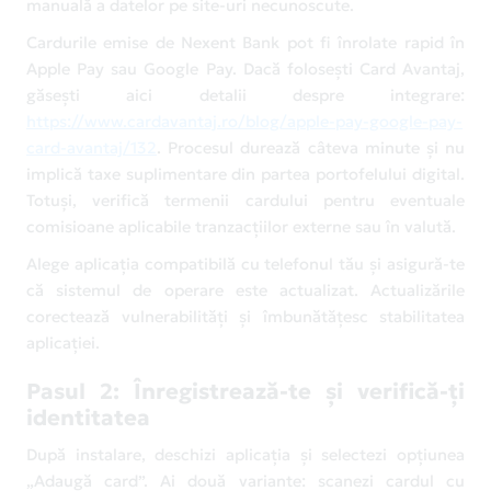
manuală a datelor pe site-uri necunoscute.
Cardurile emise de Nexent Bank pot fi înrolate rapid în
Apple Pay sau Google Pay. Dacă folosești Card Avantaj,
găsești aici detalii despre integrare:
https://www.cardavantaj.ro/blog/apple-pay-google-pay-
card-avantaj/132
.
Procesul durează câteva minute și nu
implică taxe suplimentare din partea portofelului digital.
Totuși, verifică termenii cardului pentru eventuale
comisioane aplicabile tranzacțiilor externe sau în valută.
Alege aplicația compatibilă cu telefonul tău și asigură-te
că sistemul de operare este actualizat. Actualizările
corectează vulnerabilități și îmbunătățesc stabilitatea
aplicației.
Pasul 2: Înregistrează-te și verifică-ți
identitatea
După instalare, deschizi aplicația și selectezi opțiunea
„Adaugă card”. Ai două variante: scanezi cardul cu