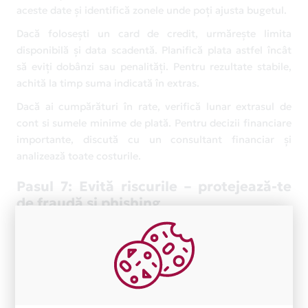
aceste date și identifică zonele unde poți ajusta bugetul.
Dacă folosești un card de credit, urmărește limita
disponibilă și data scadentă. Planifică plata astfel încât
să eviți dobânzi sau penalități. Pentru rezultate stabile,
achită la timp suma indicată în extras.
Dacă ai cumpărături în rate, verifică lunar extrasul de
cont si sumele minime de plată. Pentru decizii financiare
importante, discută cu un consultant financiar și
analizează toate costurile.
Pasul 7: Evită riscurile – protejează-te
de fraudă și phishing
Fraudele online apar frecvent sub forma mesajelor care
imită banca. Primești un SMS sau e-mail care îți cere să
confirmi urgent datele cardului. Nu accesa linkuri
suspecte și nu furniza coduri de verificare.
Reguli simple: