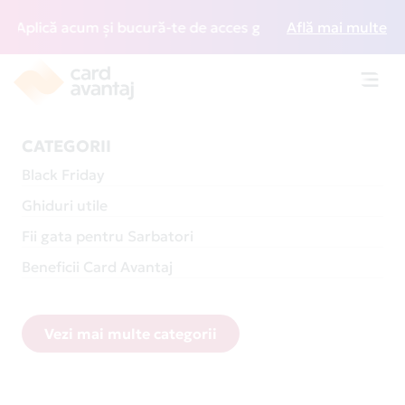
acum și bucură-te de acces gratuit la lounge-uri din între
Află mai multe
Toggl
navig
CATEGORII
Black Friday
Ghiduri utile
Fii gata pentru Sarbatori
Beneficii Card Avantaj
Vezi mai multe categorii