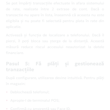
Se pot împărți tranzacțiile efectuate în afara sistemului
de rate, realizate între 2 extrase de cont. Dacă o
tranzactie nu apare în lista, înseamnă că aceasta nu este
eligibila și nu poate fi selectată pentru plata în rate din
aplicatie.
Activează și funcția de localizare a telefonului. Dacă îl
pierzi, îl poți bloca sau șterge de la distanță. Această
măsură reduce riscul accesului neautorizat la datele
financiare.
Pasul 5: Fă plăți și gestionează
tranzacțiile
După configurare, utilizarea devine intuitivă. Pentru plăți
în magazin:
Deblochează telefonul;
Apropie-l de terminalul POS;
Confirmă cu amprentă sau Face ID.