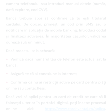
camera telefonului sau introduci manual datele (număr,
dată expirare, cod CVV).
Banca trebuie apoi să confirme că tu ești titularul
cardului. De obicei, primești un cod prin SMS sau o
notificare în aplicația de mobile banking. Introduci codul
și finalizezi activarea. În majoritatea cazurilor, validarea
durează sub un minut.
Dacă procesul se blochează:
Verifică dacă numărul tău de telefon este actualizat la
bancă;
Asigură-te că ai conexiune la internet;
Confirmă că nu ai restricții active pe card pentru plăți
online sau contactless.
Dacă vrei să aplici pentru un card de credit pe care să îl
folosești ulterior în portofel digital, poți începe procesul
online aici:
https://www.cardavantaj.ro/aplica
.