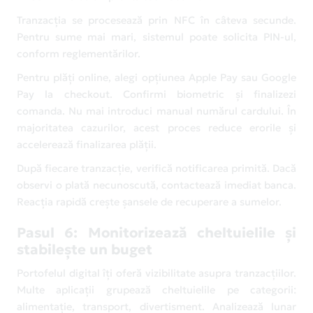
Tranzacția se procesează prin NFC în câteva secunde.
Pentru sume mai mari, sistemul poate solicita PIN-ul,
conform reglementărilor.
Pentru plăți online, alegi opțiunea Apple Pay sau Google
Pay la checkout. Confirmi biometric și finalizezi
comanda. Nu mai introduci manual numărul cardului. În
majoritatea cazurilor, acest proces reduce erorile și
accelerează finalizarea plății.
După fiecare tranzacție, verifică notificarea primită. Dacă
observi o plată necunoscută, contactează imediat banca.
Reacția rapidă crește șansele de recuperare a sumelor.
Pasul 6: Monitorizează cheltuielile și
stabilește un buget
Portofelul digital îți oferă vizibilitate asupra tranzacțiilor.
Multe aplicații grupează cheltuielile pe categorii:
alimentație, transport, divertisment. Analizează lunar