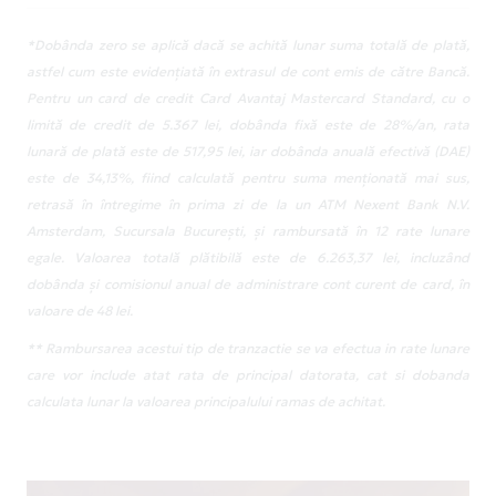
*Dobânda zero se aplică dacă se achită lunar suma totală de plată,
astfel cum este evidențiată în extrasul de cont emis de către Bancă.
Pentru un card de credit Card Avantaj Mastercard Standard, cu o
limită de credit de 5.367 lei, dobânda fixă este de 28%/an, rata
lunară de plată este de 517,95 lei, iar dobânda anuală efectivă (DAE)
este de 34,13%, fiind calculată pentru suma menționată mai sus,
retrasă în întregime în prima zi de la un ATM Nexent Bank N.V.
Amsterdam, Sucursala București, și rambursată în 12 rate lunare
egale. Valoarea totală plătibilă este de 6.263,37 lei, incluzând
dobânda și comisionul anual de administrare cont curent de card, în
valoare de 48 lei.
** Rambursarea acestui tip de tranzactie se va efectua in rate lunare
care vor include atat rata de principal datorata, cat si dobanda
calculata lunar la valoarea principalului ramas de achitat.