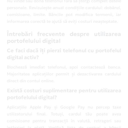
Nu vinde sau dona telefonul fără să ștergi complet datele
personale. Revizuiește anual condițiile cardului: dobânzi,
comisioane, limite. Băncile pot modifica termenii, iar
informarea corectă te ajută să eviți costuri neașteptate.
Întrebări frecvente despre utilizarea
portofelului digital
Ce faci dacă îți pierzi telefonul cu portofelul
digital activ?
Blochează imediat telefonul, apoi contactează banca.
Majoritatea aplicațiilor permit și dezactivarea cardului
direct din contul online.
Există costuri suplimentare pentru utilizarea
portofelului digital?
Aplicațiile Apple Pay și Google Pay nu percep taxe
utilizatorului final. Totuși, cardul tău poate avea
comisioane pentru tranzacții în valută, retrageri sau
întârzieri la plată. Verifică lista de costuri a băncii