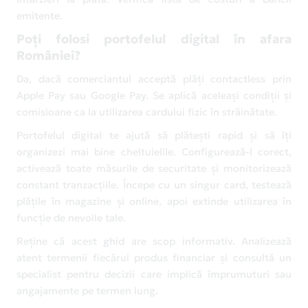
emitente.
Poți folosi portofelul digital în afara
României?
Da, dacă comerciantul acceptă plăți contactless prin
Apple Pay sau Google Pay. Se aplică aceleași condiții și
comisioane ca la utilizarea cardului fizic în străinătate.
Portofelul digital te ajută să plătești rapid și să îți
organizezi mai bine cheltuielile. Configurează-l corect,
activează toate măsurile de securitate și monitorizează
constant tranzacțiile. Începe cu un singur card, testează
plățile în magazine și online, apoi extinde utilizarea în
funcție de nevoile tale.
Reține că acest ghid are scop informativ. Analizează
atent termenii fiecărui produs financiar și consultă un
specialist pentru decizii care implică împrumuturi sau
angajamente pe termen lung.