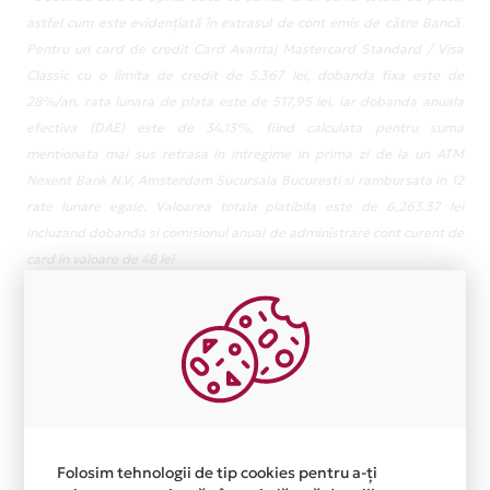
astfel cum este evidențiată în extrasul de cont emis de către Bancă.
Pentru un card de credit Card Avantaj Mastercard Standard / Visa
Classic cu o limita de credit de 5.367 lei, dobanda fixa este de
28%/an, rata lunara de plata este de 517,95 lei, iar dobanda anuala
efectiva (DAE) este de 34,13%, fiind calculata pentru suma
mentionata mai sus retrasa in intregime in prima zi de la un ATM
Nexent Bank N.V. Amsterdam Sucursala Bucuresti si rambursata in 12
rate lunare egale. Valoarea totala platibila este de 6,263.37 lei
incluzand dobanda si comisionul anual de administrare cont curent de
card in valoare de 48 lei
Folosim tehnologii de tip cookies pentru a-ți