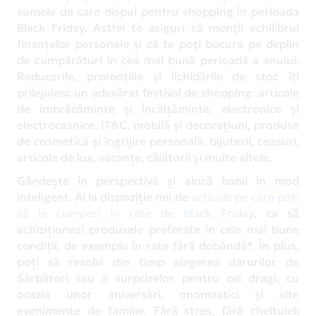
sumele de care dispui pentru shopping în perioada
Black Friday. Astfel te asiguri că menții echilibrul
finanțelor personale și că te poți bucura pe deplin
de cumpărături în cea mai bună perioadă a anului.
Reducerile, promoțiile și lichidările de stoc îți
prilejuiesc un adevărat festival de shopping: articole
de îmbrăcăminte și încălțăminte, electronice și
electrocasnice, IT&C, mobilă și decorațiuni, produse
de cosmetică și îngrijire personală, bijuterii, ceasuri,
articole de lux, vacanțe, călătorii și multe altele.
Gândește în perspectivă și alocă banii în mod
inteligent. Ai la dispoziție mii de
articole pe care poți
să le cumperi în rate de Black Friday
, ca să
achiziționezi produsele preferate în cele mai bune
condiții, de exemplu în rate fără dobândă*. În plus,
poți să rezolvi din timp alegerea darurilor de
Sărbători sau a surprizelor pentru cei dragi, cu
ocazia unor aniversări, onomastici și alte
evenimente de familie. Fără stres, fără cheltuieli