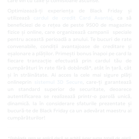
care vin cu taxe și comisioane ascunse.
Optimizează-ți experiența de Black Friday și
utilizează
cardul de credit Card Avantaj
, ca să
beneficiezi de o rețea de peste 9500 de magazine
fizice și online, care organizează campanii speciale
pentru această perioadă a anului. Te bucuri de rate
convenabile, condiții avantajoase de creditare și
eșalonare a plăților. Primești bonus înapoi pe card la
fiecare tranzacție efectuată prin cardul tău de
cumpărături în rate fără dobândă*, atât în țară, cât
și în străinătate. Ai acces la cele mai sigure plăți
onlineprin
sistemul 3D Secure
, care-ți garantează
un standard superior de securitate, deoarece
autentificarea se realizează printr-o parolă unică,
dinamică. Ia în considerare sfaturile prezentate și
bucură-te de Black Friday ca un adevărat maestru al
cumpărăturilor!
*Dobânda zero se aplică dacă se achită lunar suma totală de plată,