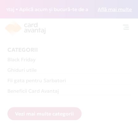
 • Aplică acum și bucură-te de acces gratuit la lounge-uri 
Află mai multe
Toggl
navig
CATEGORII
Black Friday
Ghiduri utile
Fii gata pentru Sarbatori
Beneficii Card Avantaj
Vezi mai multe categorii