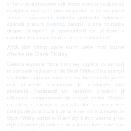
criteriu care ți se pare util. Acest lucru te va ajuta să
navighezi mai ușor prin magazine și să nu pierzi
timpul în căutarea brandurilor preferate. Folosește
aplicații precum
Avantaj
, pentru a afla noutățile
despre campanii și oportunități de utilizare a
cardului de cumpărături în rate fără dobândă*.
Află din timp care sunt cele mai bune
oferte de Black Friday
Celebra expresie "time is money" capătă noi sensuri
în perioada reducerilor de Black Friday. Este esențal
să afli din timp care sunt cele mai bune oferte și cele
mai atractive discounturi la produsele tale
preferate. Realizează un research prealabil și
utilizează comparatoare de prețuri online. Citește
cu atenție recenziile utilizatorilor și urmărește
ratingurile la articolele pe care vrei să le cumperi de
Black Friday. Astfel eviți achizițiile imprudente și nu
riști să primești articole de calitate inferioară sau