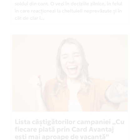
soldul din cont. O vezi în deciziile zilnice, în felul
în care reacționezi la cheltuieli neprevăzute și în
cât de clar î...
Lista câștigătorilor campaniei „Cu
fiecare plată prin Card Avantaj
ești mai aproape de vacanță”