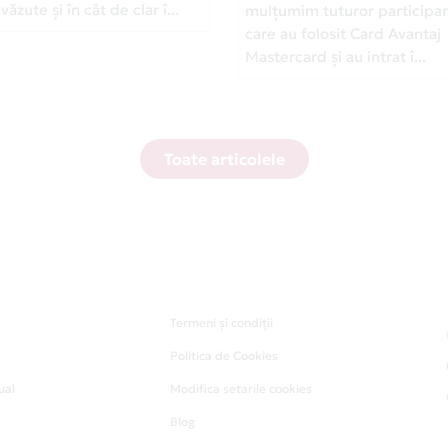
ăzute și în cât de clar î...
mulțumim tuturor participan
care au folosit Card Avantaj
Mastercard și au intrat î...
Toate articolele
Termeni și condiții
Politica de Cookies
ual
Modifica setarile cookies
Blog