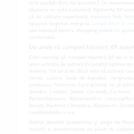
este posibil să nu fie autentică. De easemene
bijuteria nu este autentică. Bijuteriile XP a
că au calitate superioară, montură fină, text
epuizezi bugetul, mergi la
cumpărături în rat
sau optează pentru shopping online cu ajutor
confortabil.
De unde să cumperi bijuterii XP auten
Este esențial să cumperi bijuterii XP de la m
unor achiziții de valoare în condiții optime de 
Avantaj. Tot ce ai de făcut este să activezi ca
cercei, coliere, inele de logodnă, verighete
prețioase. Folosește Card Avantaj ca să achiz
Kendra, Condor, Sevda, Garavelli, Cacharel,
Perfectbijoux.ro, Bijuteriastil.ro, Luxurygift
Keops, Bijuteria Cleopatra, Bijubox.ro, Zendi
Luxdiamonds.ro ș.a.
Reține detaliile prezentate și alege de fie
reușită și accesorizarea cu piese de calita