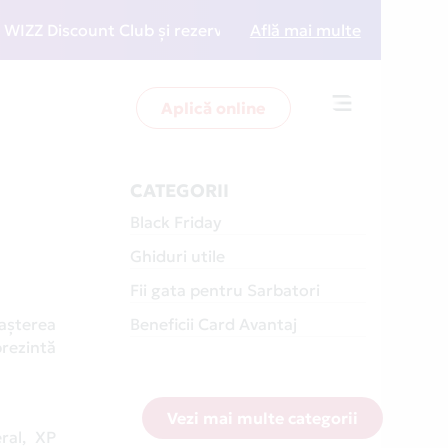
ount Club și rezervări la preț redus
Află mai multe
• Zboară mai int
Aplică online
Toggle
navigation
CATEGORII
Black Friday
Ghiduri utile
Fii gata pentru Sarbatori
așterea
Beneficii Card Avantaj
prezintă
Vezi mai multe categorii
eral, XP