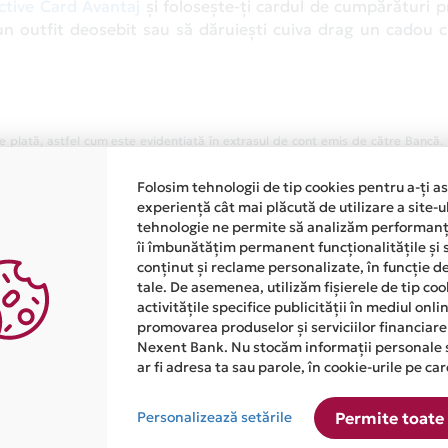
ctive Card Avantaj
și folosește-ți cardul de cumpărături p
-un outfit deosebit sau să dăruiești cuiva drag un cadou cu
 plată, astfel cum este evidențiată în extrasul de cont emis de către Bancă.
ic cu o limita de credit de 5.367 lei, dobanda fixa este de 28%/an, rata lunar
Folosim tehnologii de tip cookies pentru a-ți a
 34,13%, fiind calculata pentru suma mentionata mai sus retrasa in intregime i
experiență cât mai plăcută de utilizare a site-u
 si rambursata in 12 rate lunare egale. Valoarea totala platibila este de 6,
tehnologie ne permite să analizăm performanța
rent de card in valoare de 48 lei
îi îmbunătățim permanent funcționalitățile și 
conținut și reclame personalizate, în funcție d
tale. De asemenea, utilizăm fișierele de tip co
activitățile specifice publicității în mediul onl
promovarea produselor și serviciilor financiare
Nexent Bank. Nu stocăm informații personale 
ar fi adresa ta sau parole, în cookie-urile pe car
Personalizează setările
Permite toate 