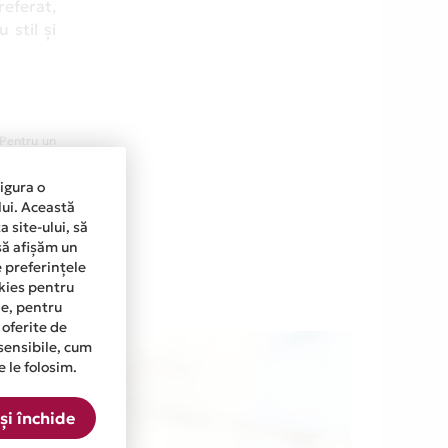
referat,
 stil și
 Pentru un
a de plata
sigura o
n prima zi
lui. Această
263.37 lei
 site-ului, să
să afișăm un
e preferințele
okies pentru
ine, pentru
 oferite de
sensibile, cum
e le folosim.
și închide