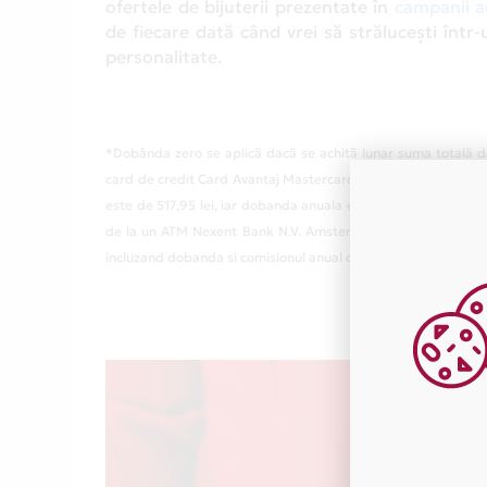
ofertele de bijuterii prezentate în
campanii a
de fiecare dată când vrei să strălucești într
personalitate.
*Dobânda zero se aplică dacă se achită lunar suma totală de
card de credit Card Avantaj Mastercard Standard / Visa Class
este de 517,95 lei, iar dobanda anuala efectiva (DAE) este de
de la un ATM Nexent Bank N.V. Amsterdam Sucursala Bucuresti
incluzand dobanda si comisionul anual de administrare cont cu