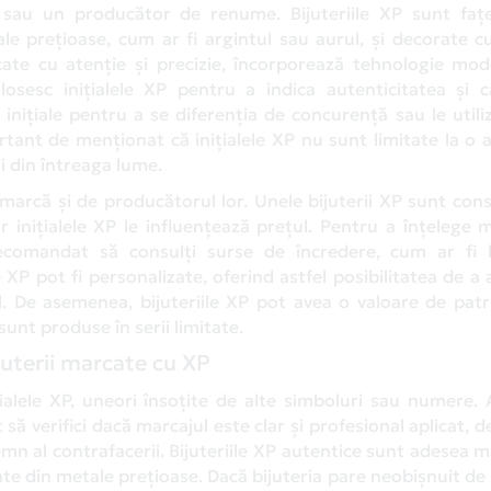
i sau un producător de renume. Bijuteriile XP sunt fațe
tale prețioase, cum ar fi argintul sau aurul, și decorate c
cate cu atenție și precizie, încorporează tehnologie mod
losesc inițialele XP pentru a indica autenticitatea și c
 inițiale pentru a se diferenția de concurență sau le utili
rtant de menționat că inițialele XP nu sunt limitate la o
ii din întreaga lume.
e marcă și de producătorul lor. Unele bijuterii XP sunt con
iar inițialele XP le influențează prețul. Pentru a înțelege 
 recomandat să consulți surse de încredere, cum ar fi bi
e XP pot fi personalizate, oferind astfel posibilitatea de a
al. De asemenea, bijuteriile XP pot avea o valoare de pat
 sunt produse în serii limitate.
juterii marcate cu XP
țialele XP, uneori însoțite de alte simboluri sau numere.
 să verifici dacă marcajul este clar și profesional aplicat, 
emn al contrafacerii. Bijuteriile XP autentice sunt adesea m
ate din metale prețioase. Dacă bijuteria pare neobișnuit de