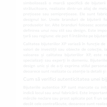
simbolizează o marcă specifică de bijuteri
strălucitoare, realizate dintr-un aliaj de me
prețioase sau semiprețioase. Ele sunt fabri
designul lor. Unele branduri de bijuterii fo
produselor lor. Alte branduri folosesc aceste
definirea unui nou stil sau design. Este impo
țară sau regiune: ele pot fi întâlnite pe bijuter
Calitatea bijuteriilor XP variază în funcție d
valori de investiții sau obiecte de colecție, 
valoarea și calitatea bijuteriilor XP, este
specializați sau experți în domeniu. Bijuteriil
design unic și de a-ți exprima stilul person
deoarece sunt realizate cu atenție la detalii și
Cum să verifici autenticitatea unei bi
Bijuteriile autentice XP sunt marcate cu ini
indică locul sau anul fabricării. Este important
mărcile neclare sau prost aplicate pot fi un s
decât cele contrafăcute, deoarece sunt realiz