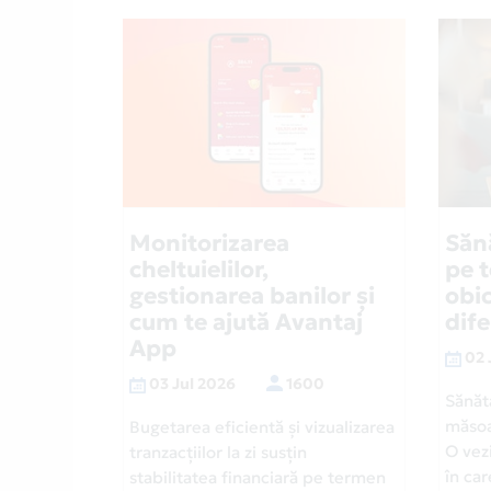
Monitorizarea
Săn
cheltuielilor,
pe 
gestionarea banilor și
obic
cum te ajută Avantaj
dif
App
02 
03 Jul 2026
1600
Sănăt
măsoa
Bugetarea eficientă și vizualizarea
O vezi
tranzacțiilor la zi susțin
în car
stabilitatea financiară pe termen