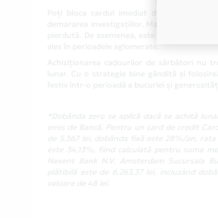
Poți bloca cardul imediat din aplicația Av
demararea investigațiilor. Majoritatea instit
pierdută. De asemenea, este important să ai a
ales în perioadele aglomerate.
Achiziționarea cadourilor de sărbători nu t
lunar. Cu o strategie bine gândită și folosir
festiv într-o perioadă a bucuriei și generozități
*Dobânda zero se aplică dacă se achită luna
emis de Bancă. Pentru un card de credit Card
de 5.367 lei, dobânda fixă este 28%/an, rata 
este 34,13%, fiind calculată pentru suma me
Nexent Bank N.V. Amsterdam Sucursala Bucu
plătibilă este de 6,263.37 lei, incluzând do
valoare de 48 lei
.