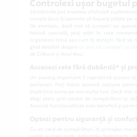
Controlezi ușor bugetul p
Sărbătorile pot însemna cheltuieli suplimentar
cumpărături îți permite să împarți plățile pe 
De exemplu, dacă vrei să cumperi un aparat
festivă specială, poți plăti în rate conven
organizezi totul așa cum îți dorești, fără să r
ghid detaliat despre
ce poți să cumperi cu u
de Crăciun și Anul Nou.
Accesezi rate fără dobândă* și pr
Un avantaj important îl reprezintă accesul la
parteneri. Poți folosi această opțiune pentru
împărțind suma pe mai multe luni. Dacă vrei să 
alegi plata prin cardul de cumpărături și, at
Această funcționalitate este benefică și pentru
Optezi pentru siguranță și confort 
Cu un card de cumpărături, îți protejezi mai b
umbli cu bani cash. Aplicațiile dedicate îți ofe