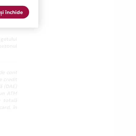
 pentru
și închide
ază suma
ont, mai
getului
 sezonul
de cont
e credit
vă (DAE)
 un ATM
 totală
card, în