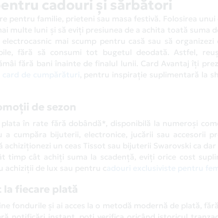
entru cadouri și sărbători
e pentru familie, prieteni sau masa festivă. Folosirea unui
mai multe luni și să eviți presiunea de a achita toată suma 
 electrocasnic mai scump pentru casă sau să organizezi
abile, fără să consumi tot bugetul deodată. Astfel, reuș
ămâi fără bani înainte de finalul lunii. Card Avantaj îți pre
n card de cumpărături
, pentru inspirație suplimentară la 
omoții de sezon
 plata în rate fără dobândă*, disponibilă la numeroși com
 a cumpăra bijuterii, electronice, jucării sau accesorii 
achiziționezi un ceas Tissot sau bijuterii Swarovski ca dar 
ât timp cât achiți suma la scadență, eviți orice cost supl
 achiziții de lux sau pentru c
adouri exclusiviste pentru fe
la fiecare plată
ine fondurile și ai acces la o metodă modernă de plată, făr
ră notificări instant, poți verifica oricând istoricul tranzacț