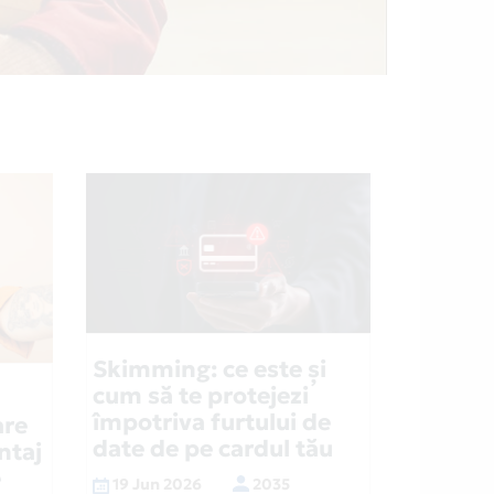
Skimming: ce este și
cum să te protejezi
împotriva furtului de
are
date de pe cardul tău
ntaj
e
19 Jun 2026
2035