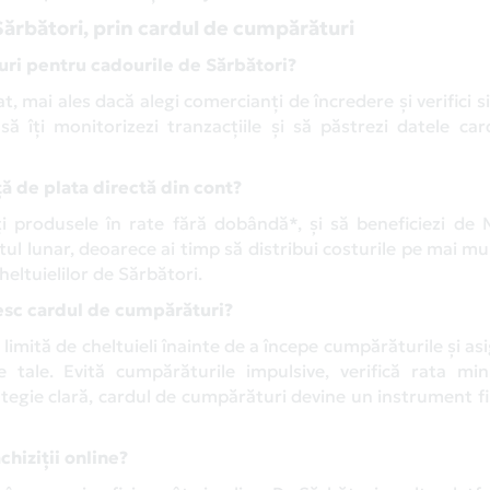
 Sărbători, prin cardul de cumpărături
turi pentru cadourile de Sărbători?
, mai ales dacă alegi comercianți de încredere și verifici si
să îți monitorizezi tranzacțiile și să păstrezi datele car
ă de plata directă din cont?
i produsele în rate fără dobândă*, și să beneficiezi de
tul lunar, deoarece ai timp să distribui costurile pe mai mul
eltuielilor de Sărbători.
sesc cardul de cumpărături?
 limită de cheltuieli înainte de a începe cumpărăturile și as
e tale. Evită cumpărăturile impulsive, verifică rata mi
tegie clară, cardul de cumpărături devine un instrument f
chiziții online?