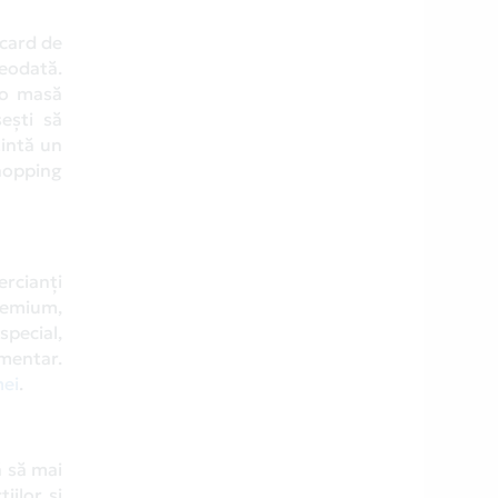
 card de
deodată.
 o masă
ești să
zintă un
shopping
ercianți
premium,
special,
imentar.
mei
.
ă să mai
iilor și