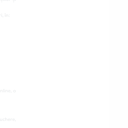
, în:
nline, o
uchere,