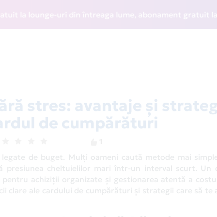
ge-uri din întreaga lume, abonament gratuit la WIZZ Discou
ră stres: avantaje și strateg
cardul de cumpărături
1
iji legate de buget. Mulți oameni caută metode mai simple
ă presiunea cheltuielilor mari într-un interval scurt. Un
 pentru achiziții organizate și gestionarea atentă a costu
cii clare ale cardului de cumpărături și strategii care să te 