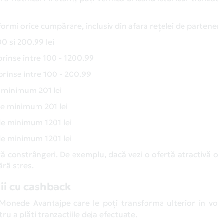
sformi orice cumpărare, inclusiv din afara rețelei de parteneri
0 si 200.99 lei
rinse intre 100 - 1200.99
rinse intre 100 - 200.99
 minimum 201 lei
de minimum 201 lei
de minimum 1201 lei
de minimum 1201 lei
fără constrângeri. De exemplu, dacă vezi o ofertă atractivă o
ără stres.
ii cu cashback
 Monede Avantajpe care le poți transforma ulterior în vo
ru a plăti tranzacțiile deja efectuate.