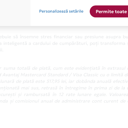
antaj, iar ulterior este recomandat să contactezi banca
Personalizează setările
Permite toate 
uțiilor analizează tranzacția și, în multe cazuri, ramburse
ctivate notificările push și să monitorizezi extrasul de c
rebuie să însemne stres financiar sau presiune asupra bu
ea inteligentă a cardului de cumpărături, poți transforma
i.
r suma totală de plată, cum este evidențiată în extrasul 
 Avantaj Mastercard Standard / Visa Classic cu o limită d
lunară de plată este 517,95 lei, iar dobânda anuală efecti
nționată mai sus, retrasă în întregime în prima zi de la
rești și rambursată în 12 rate lunare egale. Valoarea
bânda și comisionul anual de administrare cont curent de 