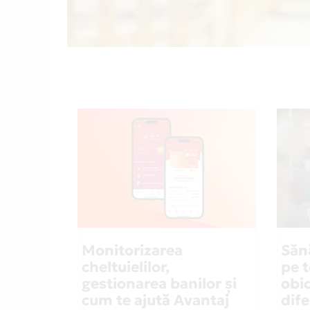
Monitorizarea
Săn
cheltuielilor,
pe 
gestionarea banilor și
obic
cum te ajută Avantaj
dif