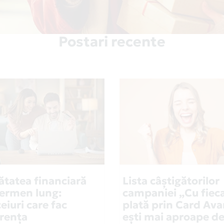
Postari recente
ătatea financiară
Lista câștigătorilor
termen lung:
campaniei „Cu fiec
eiuri care fac
plată prin Card Ava
erența
ești mai aproape d