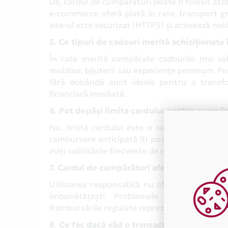
Da, cardul de cumpărături poate fi folosit atât
e-commerce oferă plată în rate, transport gr
site-ul este securizat (HTTPS) și activează not
5. Ce tipuri de cadouri merită achiziționate 
În rate merită cumpărate cadourile mai valo
mobilier, bijuterii sau experiențe premium. Pen
fără dobândă sunt ideale pentru a transfor
financiară imediată.
6. Pot depăși limita cardului pentru cumpăr
Nu, limita cardului este o sumă maximă stabil
rambursare anticipată îți poate elibera plaf
eviți solicitările frecvente de mărire a limitei,
7. Cardul de cumpărături afectează scorul 
Utilizarea responsabilă nu afectează negativ 
îmbunătățești. Problemele apar doar dacă
Rambursările regulate reprezintă un semnal p
8. Ce fac dacă văd o tranzacție suspectă în 