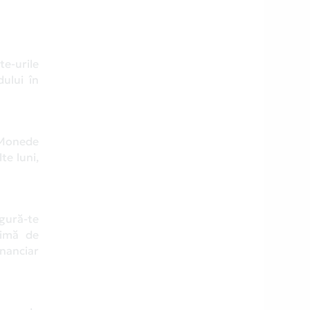
te-urile
dului în
 Monede
te luni,
igură-te
nimă de
inanciar