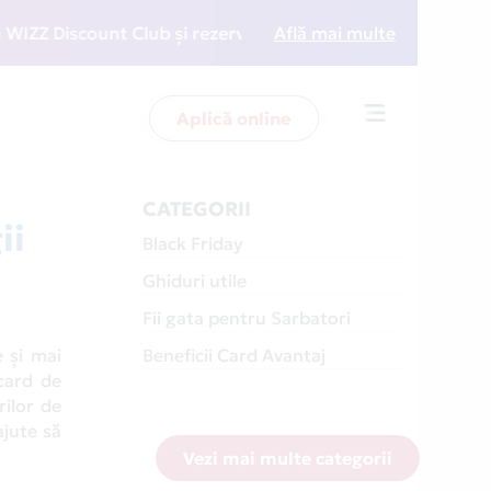
nt Club și rezervări la preț redus
Află mai multe
• Zboară mai intel
Aplică online
Toggle
navigation
CATEGORII
ii
Black Friday
Ghiduri utile
Fii gata pentru Sarbatori
 și mai
Beneficii Card Avantaj
 card de
rilor de
ajute să
Vezi mai multe categorii