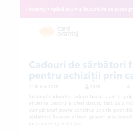
Avantaj • Aplică acum și bucură-te de acces gratuit la loun
Cadouri de sărbători fă
pentru achiziții prin 
19 Dec 2025
2055
Sezonul cadourilor aduce bucurii, dar și gr
eficiente pentru a oferi daruri, fără să simt
cumpărături poate constitui soluția potrivită
sărbători. În acest articol, găsești șase benefi
faci shopping cu liniște.