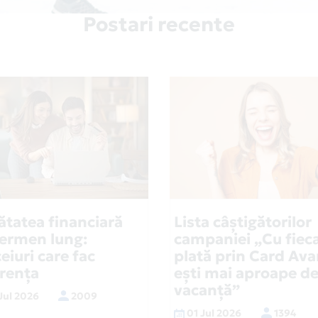
Postari recente
ătatea financiară
Lista câștigătorilor
termen lung:
campaniei „Cu fiec
eiuri care fac
plată prin Card Ava
erența
ești mai aproape d
vacanță”
Jul 2026
2009
01 Jul 2026
1394