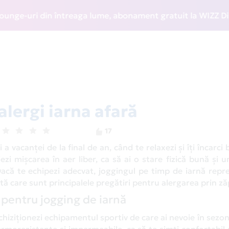
ri din întreaga lume, abonament gratuit la WIZZ Discount Cl
alergi iarna afară
17
 vacanței de la final de an, când te relaxezi și îți încarci b
jezi mișcarea în aer liber, ca să ai o stare fizică bună și 
acă te echipezi adecvat, joggingul pe timp de iarnă repr
tă care sunt principalele pregătiri pentru alergarea prin z
 pentru jogging de iarnă
achiziționezi echipamentul sportiv de care ai nevoie în sezon
rmorezistente și impermeabile, ca să te simți confortabil 