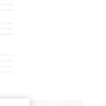
rproof,
, șosete
 în aer
te fără
prețuri
 Pentru un
a de plata
n prima zi
263.37 lei