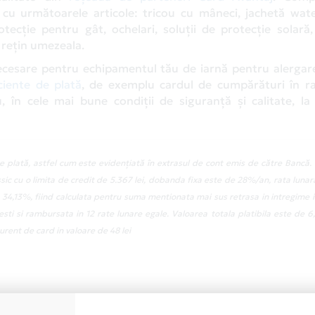
cu următoarele articole: tricou cu mâneci, jachetă wate
tecție pentru gât, ochelari, soluții de protecție solară
u rețin umezeala.
necesare pentru echipamentul tău de iarnă pentru alergare
ciente de plată
, de exemplu cardul de cumpărături în ra
în cele mai bune condiții de siguranță și calitate, la 
 plată, astfel cum este evidențiată în extrasul de cont emis de către Bancă.
ic cu o limita de credit de 5.367 lei, dobanda fixa este de 28%/an, rata lunar
 34,13%, fiind calculata pentru suma mentionata mai sus retrasa in intregime i
 si rambursata in 12 rate lunare egale. Valoarea totala platibila este de 6,
rent de card in valoare de 48 lei