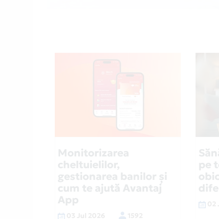
Monitorizarea
Săn
cheltuielilor,
pe 
gestionarea banilor și
obic
cum te ajută Avantaj
dif
App
02 
03 Jul 2026
1592