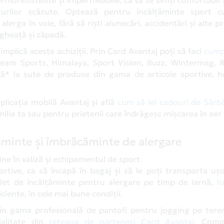
turilor scăzute. Optează pentru încălțăminte sport c
lerga în voie, fără să riști alunecări, accidentări și alte 
 gheață și zăpadă.
implică aceste achiziții. Prin Card Avantaj poți să faci
cump
ream Sports, Himalaya, Sport Vision, Buzz, Wintermag, 
ă* la sute de produse din gama de articole sportive, h
plicația mobilă Avantaj și află
cum să iei cadouri de Sărb
milia ta sau pentru prietenii care îndrăgesc mișcarea în aer 
țăminte și îmbrăcăminte de alergare
 tine în valiză și echipamentul de sport.
ive, ca să încapă în bagaj și să le poți transporta ușo
let de încălțăminte pentru alergare pe timp de iarnă,
f
iciente, în cele mai bune condiții.
din gama profesională de pantofi pentru jogging pe teren 
ialitate din
rețeaua de parteneri Card Avantaj
. Comp