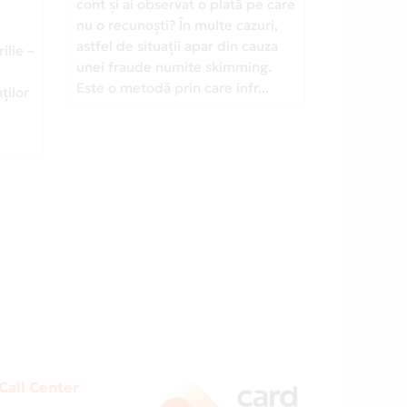
cont și ai observat o plată pe care
nu o recunoști? În multe cazuri,
astfel de situații apar din cauza
ilie –
unei fraude numite skimming.
Este o metodă prin care infr...
ților
Call Center