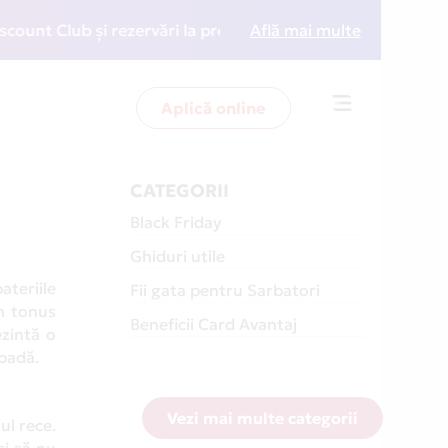
ub și rezervări la preț redus
Află mai multe
• Zboară mai inteligen
Aplică online
Toggle
navigation
CATEGORII
Black Friday
Ghiduri utile
ateriile
Fii gata pentru Sarbatori
un tonus
Beneficii Card Avantaj
ezintă o
ăpadă.
Vezi mai multe categorii
ul rece.
și să nu