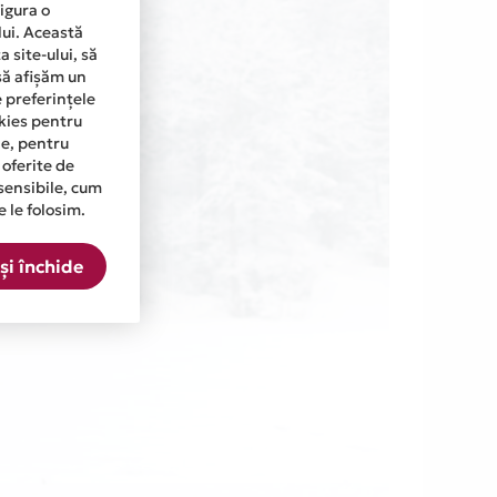
sigura o
lui. Această
 site-ului, să
să afișăm un
e preferințele
okies pentru
ine, pentru
 oferite de
sensibile, cum
e le folosim.
și închide