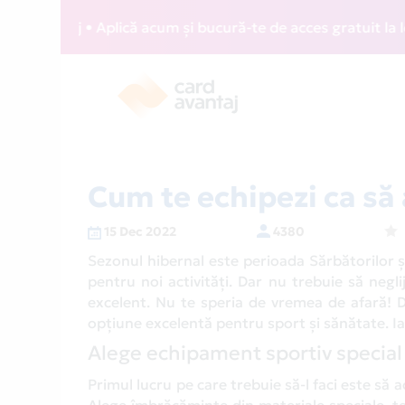
taj • Aplică acum și bucură-te de acces gratuit la lounge-u
Cum te echipezi ca să 
15 Dec 2022
4380
Sezonul hibernal este perioada Sărbătorilor și a
pentru noi activități. Dar nu trebuie să negli
excelent. Nu te speria de vremea de afară! D
opțiune excelentă pentru sport și sănătate. Ia
Alege echipament sportiv special
Primul lucru pe care trebuie să-l faci este să 
Alege îmbrăcăminte din materiale speciale, te