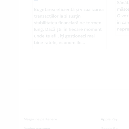
Sănăt
măsoa
Bugetarea eficientă și vizualizarea
O vezi
tranzacțiilor la zi susțin
în car
stabilitatea financiară pe termen
neprev
lung. Dacă știi în fiecare moment
unde te afli, îți gestionezi mai
bine ratele, economiile...
Magazine partenere
Apple Pay
Devino partener
Google Pay