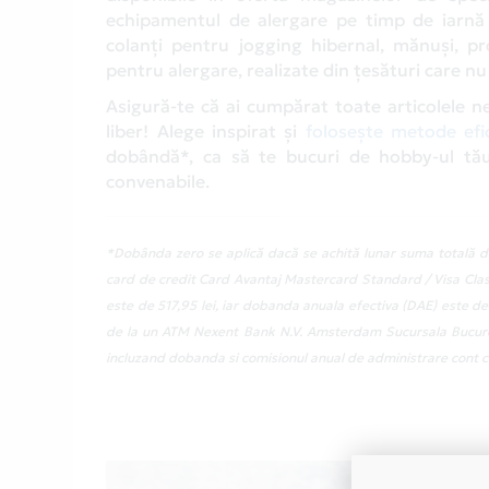
echipamentul de alergare pe timp de iarnă 
colanți pentru jogging hibernal, mănuși, pro
pentru alergare, realizate din țesături care n
Asigură-te că ai cumpărat toate articolele 
liber! Alege inspirat și
folosește metode efi
dobândă*, ca să te bucuri de hobby-ul tău, 
convenabile.
*Dobânda zero se aplică dacă se achită lunar suma totală de
card de credit Card Avantaj Mastercard Standard / Visa Class
este de 517,95 lei, iar dobanda anuala efectiva (DAE) este de
de la un ATM Nexent Bank N.V. Amsterdam Sucursala Bucuresti
incluzand dobanda si comisionul anual de administrare cont cu