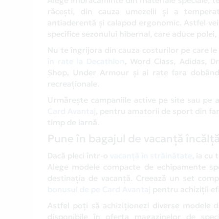
răcești, din cauza umezelii și a tempera
antiaderentă și calapod ergonomic. Astfel vei a
specifice sezonului hibernal, care aduce polei,
Nu te îngrijora din cauza costurilor pe care le 
în rate la Decathlon
, Word Class, Adidas, D
Shop, Under Armour și ai rate fara dobând
recreaționale.
Urmărește campaniile active pe site sau pe a
Card Avantaj
, pentru amatorii de sport din fa
timp de iarnă.
Pune în bagajul de vacanță încăl
Dacă pleci într-o
vacanță în străinătate
, ia cu
Alege modele compacte de echipamente sport
destinația de vacanță. Creează un set comp
bonusul de pe Card Avantaj
pentru achiziții ef
Astfel poți să achiziționezi diverse modele 
disponibile în oferta magazinelor de spec