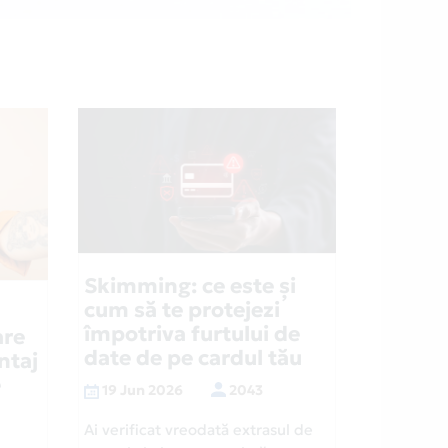
Skimming: ce este și
cum să te protejezi
împotriva furtului de
are
date de pe cardul tău
ntaj
e
19 Jun 2026
2043
Ai verificat vreodată extrasul de