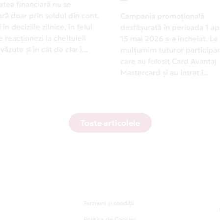
atea financiară nu se
ră doar prin soldul din cont.
Campania promoțională
 în deciziile zilnice, în felul
desfășurată în perioada 1 apr
e reacționezi la cheltuieli
15 mai 2026 s-a încheiat. Le
ăzute și în cât de clar î...
mulțumim tuturor participan
care au folosit Card Avantaj
Mastercard și au intrat î...
Toate articolele
Termeni și condiții
Politica de Cookies