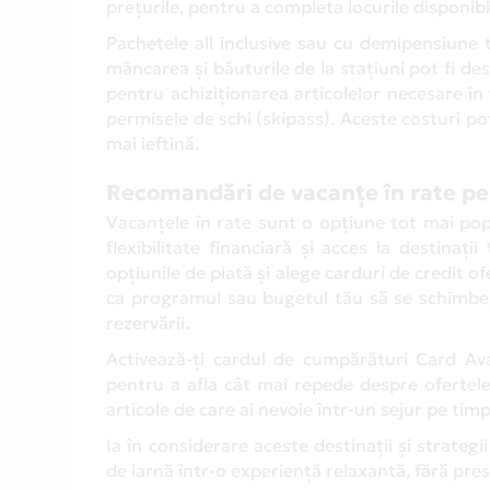
prețurile, pentru a completa locurile disponibi
Pachetele all inclusive sau cu demipensiune
mâncarea și băuturile de la stațiuni pot fi d
pentru achiziționarea articolelor necesare în
permisele de schi (skipass). Aceste costuri pot
mai ieftină.
Recomandări de vacanțe în rate pen
Vacanțele în rate sunt o opțiune tot mai pop
flexibilitate financiară și acces la destinați
opțiunile de plată și alege carduri de credit of
ca programul sau bugetul tău să se schimbe, a
rezervării.
Activează-ți cardul de cumpărături Card Av
pentru a afla cât mai repede despre ofertele 
articole de care ai nevoie într-un sejur pe timp
Ia în considerare aceste destinații și strateg
de iarnă într-o experiență relaxantă, fără pres