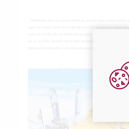
*Dobânda zero se aplică dacă se achită lunar suma totală de
card de credit Card Avantaj Mastercard Standard / Visa Class
este de 517,95 lei, iar dobanda anuala efectiva (DAE) este de
de la un ATM Nexent Bank N.V. Amsterdam Sucursala Bucuresti
incluzand dobanda si comisionul anual de administrare cont cu