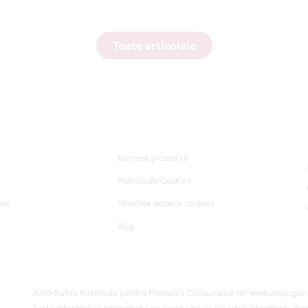
Toate articolele
Termeni și condiții
Politica de Cookies
ual
Modifica setarile cookies
Blog
Autoritatea Nationala pentru Protectia Consumatorilor www.anpc.gov.
Toate informatiile prezentate pe acest site au caracter informativ. Pen