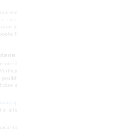
eoarece
în rate
,
scaun și
poate fi
ntane
ce oferă
Verifică
 posibil
ficare a
vantaj,
 și alte
 vacanța