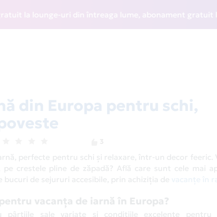
lounge-uri din întreaga lume, abonament gratuit la WIZZ Dis
rnă din Europa pentru schi,
 poveste
3
rnă, perfecte pentru schi și relaxare, într-un decor feeric. V
i, pe crestele pline de zăpadă? Află care sunt cele mai a
 bucuri de sejururi accesibile, prin achiziția de
vacanțe în r
 pentru vacanța de iarnă în Europa?
pârtiile sale variate și condițiile excelente pentru 