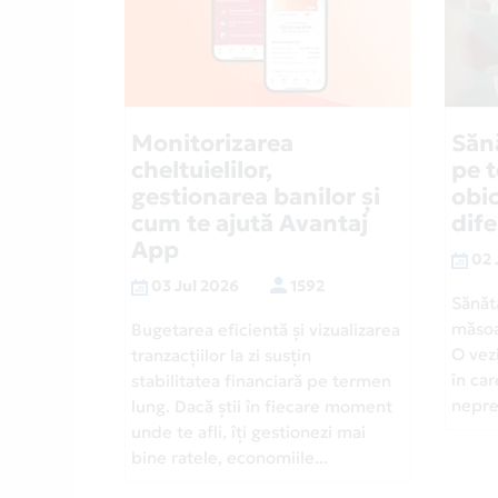
Monitorizarea
Săn
cheltuielilor,
pe 
gestionarea banilor și
obic
cum te ajută Avantaj
dif
App
02 
03 Jul 2026
1592
Sănăt
măsoa
Bugetarea eficientă și vizualizarea
O vezi
tranzacțiilor la zi susțin
în car
stabilitatea financiară pe termen
neprev
lung. Dacă știi în fiecare moment
unde te afli, îți gestionezi mai
bine ratele, economiile...