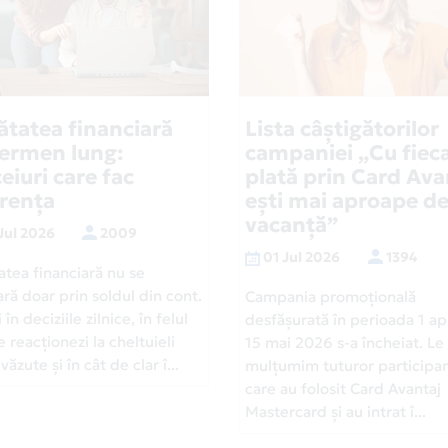
ătatea financiară
Lista câștigătorilor
termen lung:
campaniei „Cu fiec
eiuri care fac
plată prin Card Ava
erența
ești mai aproape d
vacanță”
Jul 2026
2009
01 Jul 2026
1394
atea financiară nu se
ră doar prin soldul din cont.
Campania promoțională
 în deciziile zilnice, în felul
desfășurată în perioada 1 apr
e reacționezi la cheltuieli
15 mai 2026 s-a încheiat. Le
ăzute și în cât de clar î...
mulțumim tuturor participan
care au folosit Card Avantaj
Mastercard și au intrat î...