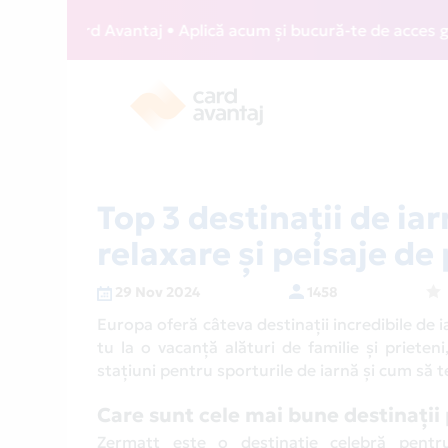
ard Avantaj • Aplică acum și bucură-te de acces gratuit la 
Top 3 destinații de ia
relaxare și peisaje de
29 Nov 2024
1458
Europa oferă câteva destinații incredibile de ia
tu la o vacanță alături de familie și prieten
stațiuni pentru sporturile de iarnă și cum să te
Care sunt cele mai bune destinații
Zermatt este o destinație celebră pentru 