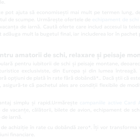
le.
 te pot ajuta să economisești mai mult pe termen lung, d
estul de scumpe. Urmărește ofertele de
echipament de schi 
 vacanța de iarnă. Caută oferte care includ accesul la tele
 adăuga mult la bugetul final, iar includerea lor în pachet 
tru amatorii de schi, relaxare și peisaje mo
ulară pentru iubitorii de schi și peisaje montane, deoare
i turistice exclusiviste, din Europa și din lumea întreagă. 
eră opțiuni de plată în rate fără dobândă*.. Dacă știi că este
sigură-te că pachetul ales are condiții flexibile de modi
antaj simplu și rapid.Urmărește
campaniile active Card A
de vacanțe, călătorii, bilete de avion, echipament de schi
 de iarnă.
ii de achiziție în rate cu dobândă zero*. Îți vor transforma
iuni financiare.