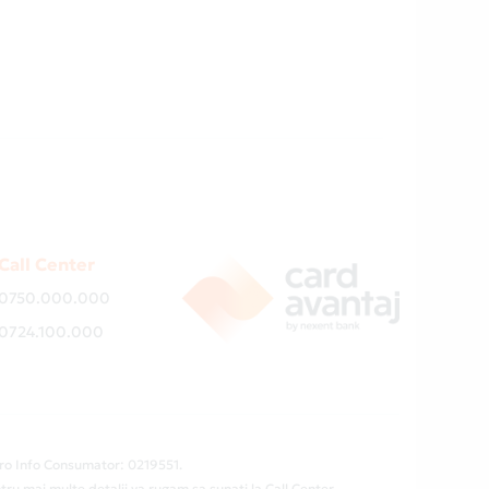
Call Center
0750.000.000
0724.100.000
ro Info Consumator: 0219551.
tru mai multe detalii va rugam sa sunati la Call Center