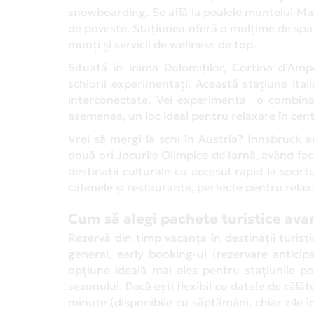
snowboarding. Se află la poalele muntelui Mat
de poveste. Stațiunea oferă o mulțime de spa-uri
munți și servicii de wellness de top.
Situată în inima Dolomiților, Cortina d'Amp
schiorii experimentați. Această stațiune ital
interconectate. Vei experimenta o combinaț
asemenea, un loc ideal pentru relaxare în cen
Vrei să mergi la schi în Austria? Innsbruck 
două ori Jocurile Olimpice de Iarnă, având fac
destinații culturale cu accesul rapid la sport
cafenele și restaurante, perfecte pentru relaxa
Cum să alegi pachete turistice ava
Rezervă din timp vacanța în destinații turist
general, early booking-ul (rezervare antici
opțiune ideală mai ales pentru stațiunile p
sezonului. Dacă ești flexibil cu datele de călă
minute (disponibile cu săptămâni, chiar zile î