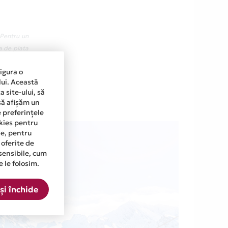
 Pentru un
a de plata
n prima zi
sigura o
263.37 lei
lui. Această
 site-ului, să
să afișăm un
e preferințele
okies pentru
ine, pentru
 oferite de
sensibile, cum
e le folosim.
și închide