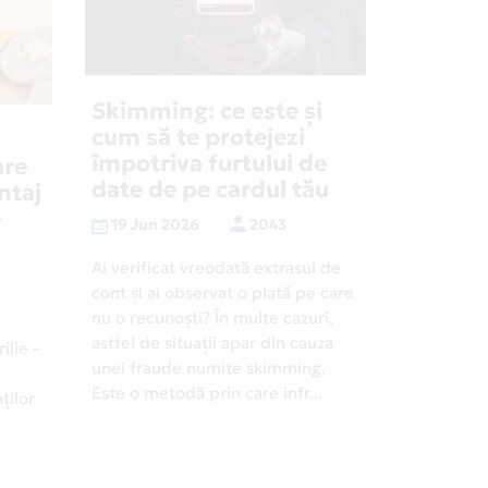
Skimming: ce este și
cum să te protejezi
împotriva furtului de
are
date de pe cardul tău
ntaj
e
19 Jun 2026
2043
Ai verificat vreodată extrasul de
cont și ai observat o plată pe care
nu o recunoști? În multe cazuri,
astfel de situații apar din cauza
ilie –
unei fraude numite skimming.
Este o metodă prin care infr...
ților