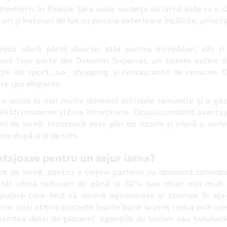
terhorn, în Elveția, țara unde vacanța de iarnă este ca o c
 și hoteluri de lux cu piscine exterioare încălzite, priveliș
ezzo oferă pârtii diverse, atât pentru începători, cât și
iană face parte din Dolomiti Superski, un sistem extins d
ie de sport, lux, shopping și restaurante de renume. E
tre spa elegante.
are acces la mai multe domenii schiabile renumite și a gă
ilități moderne și bine întreținute. Orașul combină avantaj
uri de iarnă. Innsbruck este plin de istorie și oferă o vari
re după o zi de schi.
ntajoase pentru un sejur iarna?
ice de iarnă, pentru a obține pachete cu discount consider
pată) oferă reduceri de până la 30% sau chiar mai mult.
opulare care tind să devină aglomerate și scumpe în apr
torie, poți obține pachete foarte bune la preț redus prin ofe
naintea datei de plecare). Agențiile de turism sau hoteluri