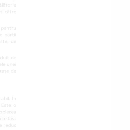
ălătorie
ti către
 pentru
e pârtii
ste, de
zduit de
ele unei
etate de
abil. În
 Este o
opierea
rte last
le reduc