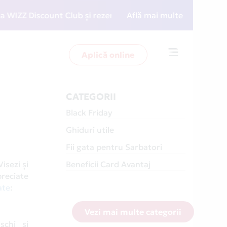
count Club și rezervări la preț redus
Află mai multe
• Zboară mai in
Aplică online
Toggle
navigation
CATEGORII
Black Friday
Ghiduri utile
Fii gata pentru Sarbatori
isezi și
Beneficii Card Avantaj
preciate
ate
:
Vezi mai multe categorii
schi și