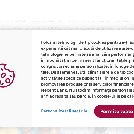
 plată, astfel cum este evidențiată în extrasul de cont emis de către Bancă.
ic cu o limita de credit de 5.367 lei, dobanda fixa este de 28%/an, rata lunar
 34,13%, fiind calculata pentru suma mentionata mai sus retrasa in intregime i
Folosim tehnologii de tip cookies pentru a-ți a
 si rambursata in 12 rate lunare egale. Valoarea totala platibila este de 6,
experiență cât mai plăcută de utilizare a site-u
rent de card in valoare de 48 lei
tehnologie ne permite să analizăm performanța
îi îmbunătățim permanent funcționalitățile și 
conținut și reclame personalizate, în funcție d
tale. De asemenea, utilizăm fișierele de tip co
activitățile specifice publicității în mediul onl
promovarea produselor și serviciilor financiare
Nexent Bank. Nu stocăm informații personale 
ar fi adresa ta sau parole, în cookie-urile pe car
Personalizează setările
Permite toate 