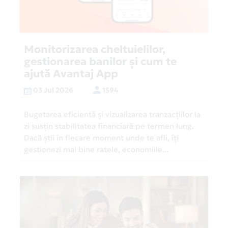
Monitorizarea cheltuielilor,
gestionarea banilor și cum te
ajută Avantaj App
03 Jul 2026
1594
Bugetarea eficientă și vizualizarea tranzacțiilor la
zi susțin stabilitatea financiară pe termen lung.
Dacă știi în fiecare moment unde te afli, îți
gestionezi mai bine ratele, economiile...