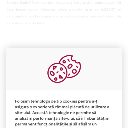
Nexent Bank N.V. Amsterdam Sucursala Bucuresti si rambursata in 12
rate lunare egale. Valoarea totala platibila este de 6,263.37 lei
incluzand dobanda si comisionul anual de administrare cont curent de
card in valoare de 48 lei
Folosim tehnologii de tip cookies pentru a-ți
asigura o experiență cât mai plăcută de utilizare a
site-ului. Această tehnologie ne permite să
analizăm performanța site-ului, să îi îmbunătățim
permanent funcționalitățile și să afișăm un