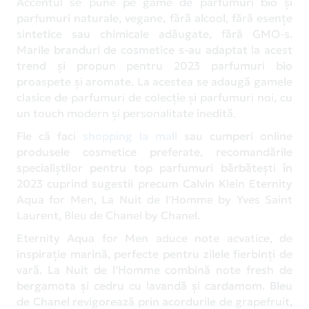
Accentul se pune pe game de parfumuri bio și
parfumuri naturale, vegane, fără alcool, fără esențe
sintetice sau chimicale adăugate, fără GMO-s.
Marile branduri de cosmetice s-au adaptat la acest
trend și propun pentru 2023 parfumuri bio
proaspete și aromate. La acestea se adaugă gamele
clasice de parfumuri de colecție și parfumuri noi, cu
un touch modern și personalitate inedită.
Fie că faci
shopping la mall
sau cumperi online
produsele cosmetice preferate, recomandările
specialiștilor pentru top parfumuri bărbătești în
2023 cuprind sugestii precum Calvin Klein Eternity
Aqua for Men, La Nuit de l’Homme by Yves Saint
Laurent, Bleu de Chanel by Chanel.
Eternity Aqua for Men aduce note acvatice, de
inspirație marină, perfecte pentru zilele fierbinți de
vară. La Nuit de l’Homme combină note fresh de
bergamota și cedru cu lavandă și cardamom. Bleu
de Chanel revigorează prin acordurile de grapefruit,