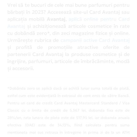
Vrei să te bucuri de cele mai bune parfumuri pentru
bărbați în 2023? Accesează site-ul Card Avantaj sau
aplicația mobilă
Avantaj
,
aplică online pentru Card
Avantaj
și achiziționează articole cosmetice în rate
cu dobândă zero*, din zeci magazine fizice și online.
Urmărește rubrica de
campanii active Card Avantaj
și profită de promoțiile atractive oferite de
partenerii Card Avantaj la produse cosmetice și de
îngrijire, parfumuri, articole de îmbrăcăminte, modă
și accesorii.
*Dobânda zero se aplică dacă se achită lunar suma totală de plată,
astfel cum este evidențiată în extrasul de cont emis de către Bancă.
Pentru un card de credit Card Avantaj Mastercard Standard / Visa
Classic cu o limita de credit de 5.367 lei, dobanda fixa este de
28%/an, rata lunara de plata este de 517,95 lei, iar dobanda anuala
efectiva (DAE) este de 34,13%, fiind calculata pentru suma
mentionata mai sus retrasa in intregime in prima zi de la un ATM