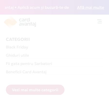
j • Aplică acum și bucură-te de acces gratuit la lounge-uri
Află mai multe
Toggl
navig
CATEGORII
Black Friday
Ghiduri utile
Fii gata pentru Sarbatori
Beneficii Card Avantaj
Vezi mai multe categorii