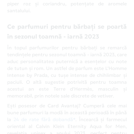
piper roz și coriandru, potențate de aromele
santalului.
Ce parfumuri pentru bărbați se poartă
în sezonul toamnă - iarnă 2023
În topul parfumurilor pentru bărbați se remarcă
tendințele pentru sezonul toamnă - iarnă 2023, care
aduc personalitatea puternică a esențelor cu note
de tutun și rom. Un astfel de parfum este L’Homme
Intense by Prada, cu tușe intense de chihlimbar și
paciuli. O altă sugestie potrivită pentru toamna
acestui an este Terre d’Hermès, masculin și
memorabil, prin notele sale discrete de vetiver.
Ești posesor de Card Avantaj? Cumperă cele mai
bune parfumuri la modă în această perioadă în până
la
24 de rate fără dobandă*
. Încearcă și farmecul
oriental al Calvin Klein Eternity Aqua for Men,
revelația unisex a anului 2023, perfect pentru