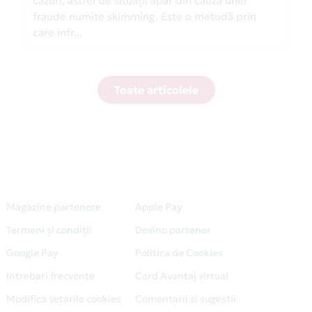
cazuri, astfel de situații apar din cauza unei
fraude numite skimming. Este o metodă prin
care infr...
Toate articolele
Magazine partenere
Apple Pay
Termeni și condiții
Devino partener
Google Pay
Politica de Cookies
Intrebari frecvente
Card Avantaj virtual
Modifica setarile cookies
Comentarii si sugestii