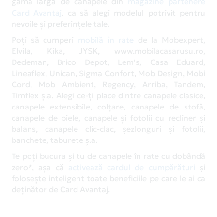
gamă largă de canapele din
magazine partenere
Card Avantaj
, ca să alegi modelul potrivit pentru
nevoile și preferințele tale.
Poți să cumperi
mobilă în rate
de la Mobexpert,
Elvila, Kika, JYSK, www.mobilacasarusu.ro,
Dedeman, Brico Depot, Lem's, Casa Eduard,
Lineaflex, Unican, Sigma Confort, Mob Design, Mobi
Cord, Mob Ambient, Regency, Arriba, Tandem,
Timflex ș.a. Alegi ce-ți place dintre canapele clasice,
canapele extensibile, colțare, canapele de stofă,
canapele de piele, canapele și fotolii cu recliner și
balans, canapele clic-clac, șezlonguri și fotolii,
banchete, taburete ș.a.
Te poți bucura și tu de canapele în rate cu dobândă
zero*, așa că
activează cardul de cumpărături
și
folosește inteligent toate beneficiile pe care le ai ca
deținător de Card Avantaj.