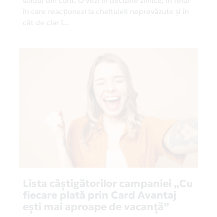
soldul din cont. O vezi în deciziile zilnice, în felul
în care reacționezi la cheltuieli neprevăzute și în
cât de clar î...
Lista câștigătorilor campaniei „Cu
fiecare plată prin Card Avantaj
ești mai aproape de vacanță”