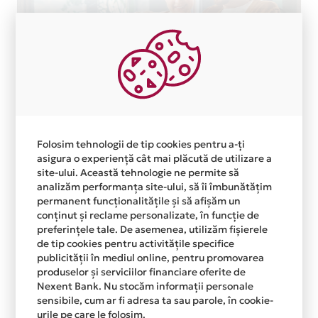
Folosim tehnologii de tip cookies pentru a-ți
asigura o experiență cât mai plăcută de utilizare a
site-ului. Această tehnologie ne permite să
analizăm performanța site-ului, să îi îmbunătățim
permanent funcționalitățile și să afișăm un
conținut și reclame personalizate, în funcție de
preferințele tale. De asemenea, utilizăm fișierele
de tip cookies pentru activitățile specifice
Postari recente
publicității în mediul online, pentru promovarea
produselor și serviciilor financiare oferite de
Nexent Bank. Nu stocăm informații personale
sensibile, cum ar fi adresa ta sau parole, în cookie-
urile pe care le folosim.