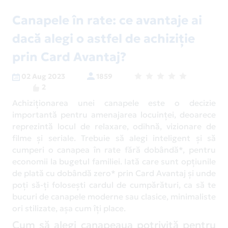
Canapele în rate: ce avantaje ai
dacă alegi o astfel de achiziție
prin Card Avantaj?
02 Aug 2023
1859
2
Achiziționarea unei canapele este o decizie
importantă pentru amenajarea locuinței, deoarece
reprezintă locul de relaxare, odihnă, vizionare de
filme și seriale. Trebuie să alegi inteligent și să
cumperi o canapea în rate fără dobândă*, pentru
economii la bugetul familiei. Iată care sunt opțiunile
de plată cu dobândă zero* prin Card Avantaj și unde
poți să-ți folosești cardul de cumpărături, ca să te
bucuri de canapele moderne sau clasice, minimaliste
ori stilizate, așa cum îți place.
Cum să alegi canapeaua potrivită pentru