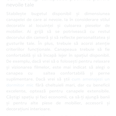
nevoile tale
Stabilește bugetul disponibil și dimensiunea
canapelei de care ai nevoie. Ia în considerare stilul
decorativ al locuinței și culoarea pieselor de
mobilier. Ai grijă să se potrivească cu restul
decorului din cameră și să reflecte personalitatea și
gusturile tale. În plus, trebuie să acorzi atenție
criteriilor funcționale. Canapeaua trebuie să fie
confortabilă și să încapă lejer în spațiul disponibil.
De exemplu, dacă vrei să o folosești pentru relaxare
și vizionarea filmelor, este mai indicat să alegi o
canapea cu saltea confortabilă și perne
suplimentare. Dacă vrei să știi
cum amenajezi un
dormitor mic
fără cheltuieli mari, dar cu beneficii
excelente, optează pentru canapele extensibile.
Câștigi spațiu și faci economii, ca să-ți ajungă banii
și pentru alte piese de mobilier, accesorii și
decorațiuni interioare.