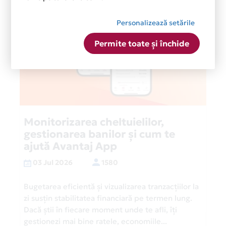
Personalizează setările
Permite toate și închide
Monitorizarea cheltuielilor,
gestionarea banilor și cum te
ajută Avantaj App
03 Jul 2026
1580
Bugetarea eficientă și vizualizarea tranzacțiilor la
zi susțin stabilitatea financiară pe termen lung.
Dacă știi în fiecare moment unde te afli, îți
gestionezi mai bine ratele, economiile...