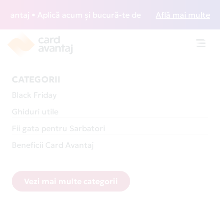
aj • Aplică acum și bucură-te de acces gratuit la lounge-ur
Află mai multe
Toggl
navig
CATEGORII
Black Friday
Ghiduri utile
Fii gata pentru Sarbatori
Beneficii Card Avantaj
Vezi mai multe categorii