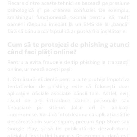
Fiecare dintre aceste tehnici se bazează pe presiune
psihologică și pe crearea confuziei. De exemplu,
smishingul funcționează tocmai pentru că mulți
oameni răspund imediat la un SMS de la „bancă”
fără să bănuiască faptul că ar putea fi o înșelătorie.
Cum să te protejezi de phishing atunci
când faci plăți online?
Pentru a evita fraudele de tip phishing la tranzacții
online, urmează acești pași:
1. O măsură eficientă pentru a te proteja împotriva
tentativelor de phishing este să folosești doar
aplicațiile oficiale asociate băncii tale. Astfel, eviți
riscul de a-ți introduce datele personale sau
financiare pe site-uri false ori în aplicații
compromise. Verifică întotdeauna ca aplicația să fie
descărcată din surse sigure, precum App Store sau
Google Play, și să fie publicată de dezvoltatorul
oficial al instituției bancare. De exemplu, dacă ești