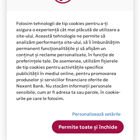
tentative de phishing?
Dacă totuși ai furnizat din greșeală datele bancare
sau ai efectuat o acțiune păcălit de un atac de
Folosim tehnologii de tip cookies pentru a-ți
phishing, urmează acești pași imediat:
asigura o experiență cât mai plăcută de utilizare a
site-ului. Această tehnologie ne permite să
1. Nu mai transmite nicio informație suplimentară
analizăm performanța site-ului, să îi îmbunătățim
și oprește contactul cu atacatorul.
permanent funcționalitățile și să afișăm un
2. Schimbă toate parolele asociate conturilor
conținut și reclame personalizate, în funcție de
afectate (conturi bancare, e-mailuri și alte servicii
preferințele tale. De asemenea, utilizăm fișierele
conexe). Alege parole complexe și diferite față de
de tip cookies pentru activitățile specifice
cele precedente.
publicității în mediul online, pentru promovarea
produselor și serviciilor financiare oferite de
3. Contactează banca și solicită blocarea
Nexent Bank. Nu stocăm informații personale
temporară a contului sau a cardului. O reacție
sensibile, cum ar fi adresa ta sau parole, în cookie-
rapidă îți poate salva banii. Dacă vezi tranzacții
urile pe care le folosim.
suspecte în cont, anunță imediat banca sau
emitentul cardului pentru a bloca accesul și a
Personalizează setările
preveni pierderile.
4. Verifică regulat contul pentru tranzacții
Permite toate și închide
neobișnuite sau retrageri pe care nu le recunoști.
Păstrează extrasele de cont și raportează imediat