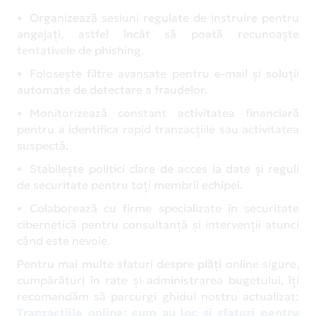
Organizează sesiuni regulate de instruire pentru
angajați, astfel încât să poată recunoaște
tentativele de phishing.
Folosește filtre avansate pentru e-mail și soluții
automate de detectare a fraudelor.
Monitorizează constant activitatea financiară
pentru a identifica rapid tranzacțiile sau activitatea
suspectă.
Stabilește politici clare de acces la date și reguli
de securitate pentru toți membrii echipei.
Colaborează cu firme specializate în securitate
cibernetică pentru consultanță și intervenții atunci
când este nevoie.
Pentru mai multe sfaturi despre plăți online sigure,
cumpărături în rate și administrarea bugetului, îți
recomandăm să parcurgi ghidul nostru actualizat:
Tranzacțiile online: cum au loc și sfaturi pentru