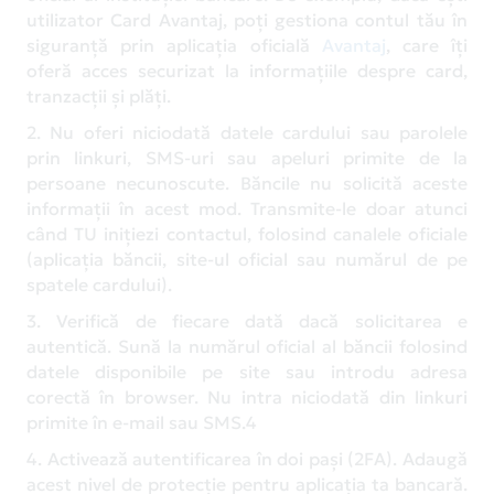
utilizator Card Avantaj, poți gestiona contul tău în
siguranță prin aplicația oficială
Avantaj
, care îți
oferă acces securizat la informațiile despre card,
tranzacții și plăți.
2. Nu oferi niciodată datele cardului sau parolele
prin linkuri, SMS-uri sau apeluri primite de la
persoane necunoscute. Băncile nu solicită aceste
informații în acest mod. Transmite-le doar atunci
când TU inițiezi contactul, folosind canalele oficiale
(aplicația băncii, site-ul oficial sau numărul de pe
spatele cardului).
3. Verifică de fiecare dată dacă solicitarea e
autentică. Sună la numărul oficial al băncii folosind
datele disponibile pe site sau introdu adresa
corectă în browser. Nu intra niciodată din linkuri
primite în e-mail sau SMS.4
4. Activează autentificarea în doi pași (2FA). Adaugă
acest nivel de protecție pentru aplicația ta bancară.