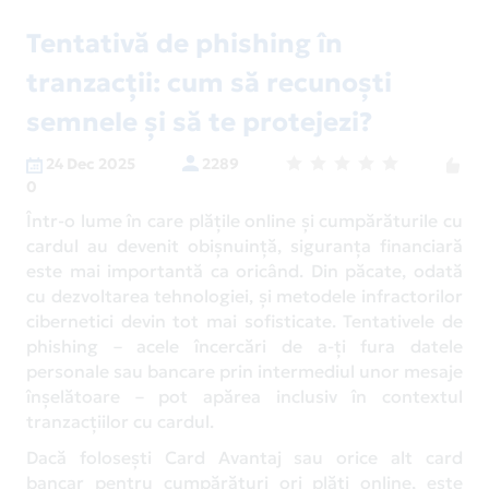
Tentativă de phishing în
tranzacții: cum să recunoști
semnele și să te protejezi?
24 Dec 2025
2289
0
Într-o lume în care plățile online și cumpărăturile cu
cardul au devenit obișnuință, siguranța financiară
este mai importantă ca oricând. Din păcate, odată
cu dezvoltarea tehnologiei, și metodele infractorilor
cibernetici devin tot mai sofisticate. Tentativele de
phishing – acele încercări de a-ți fura datele
personale sau bancare prin intermediul unor mesaje
înșelătoare – pot apărea inclusiv în contextul
tranzacțiilor cu cardul.
Dacă folosești Card Avantaj sau orice alt card
bancar pentru cumpărături ori plăți online, este