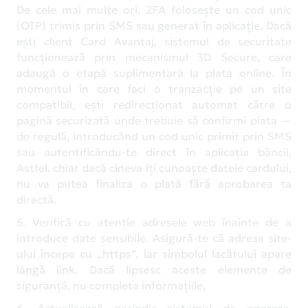
De cele mai multe ori, 2FA folosește un cod unic
(OTP) trimis prin SMS sau generat în aplicație. Dacă
ești client Card Avantaj, sistemul de securitate
funcționează prin mecanismul 3D Secure, care
adaugă o etapă suplimentară la plata online. În
momentul în care faci o tranzacție pe un site
compatibil, ești redirecționat automat către o
pagină securizată unde trebuie să confirmi plata —
de regulă, introducând un cod unic primit prin SMS
sau autentificându-te direct în aplicația băncii.
Astfel, chiar dacă cineva îți cunoaște datele cardului,
nu va putea finaliza o plată fără aprobarea ta
directă.
5. Verifică cu atenție adresele web înainte de a
introduce date sensibile. Asigură-te că adresa site-
ului începe cu „https”, iar simbolul lacătului apare
lângă link. Dacă lipsesc aceste elemente de
siguranță, nu completa informațiile.
6. Actualizează periodic sistemul de operare,