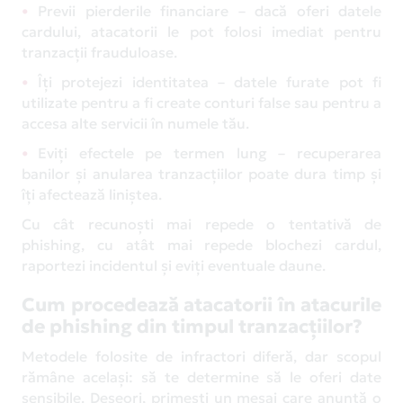
Previi pierderile financiare – dacă oferi datele
cardului, atacatorii le pot folosi imediat pentru
tranzacții frauduloase.
Îți protejezi identitatea – datele furate pot fi
utilizate pentru a fi create conturi false sau pentru a
accesa alte servicii în numele tău.
Eviți efectele pe termen lung – recuperarea
banilor și anularea tranzacțiilor poate dura timp și
îți afectează liniștea.
Cu cât recunoști mai repede o tentativă de
phishing, cu atât mai repede blochezi cardul,
raportezi incidentul și eviți eventuale daune.
Cum procedează atacatorii în atacurile
de phishing din timpul tranzacțiilor?
Metodele folosite de infractori diferă, dar scopul
rămâne același: să te determine să le oferi date
sensibile. Deseori, primești un mesaj care anunță o