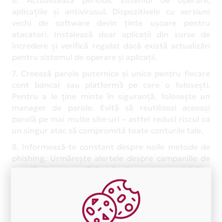
aplicațiile și antivirusul. Dispozitivele cu versiuni
vechi de software devin ținte ușoare pentru
atacatori. Instalează doar aplicații din surse de
încredere și verifică regulat dacă există actualizări
pentru sistemul de operare și aplicații.
7. Creează parole puternice și unice pentru fiecare
cont bancar sau platformă pe care o folosești.
Pentru a le ține minte în siguranță, folosește un
manager de parole. Evită să reutilizezi aceeași
parolă pe mai multe site-uri – astfel reduci riscul ca
un singur atac să compromită toate conturile tale.
8. Informează-te constant despre noile metode de
phishing. Urmărește alertele despre campaniile de
fraudă și recomandările băncii sau ale autorităților.
Cu cât ești mai bine informat, cu atât îți va fi mai
ușor să recunoști tacticile noi și să te protejezi.
Ce să faci dacă ai căzut victimă unei