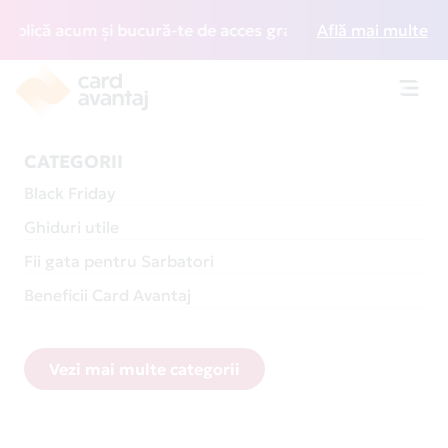
um și bucură-te de acces gratuit la lounge-uri din întreaga
Află mai multe
Toggl
navig
CATEGORII
Black Friday
Ghiduri utile
Fii gata pentru Sarbatori
Beneficii Card Avantaj
Vezi mai multe categorii