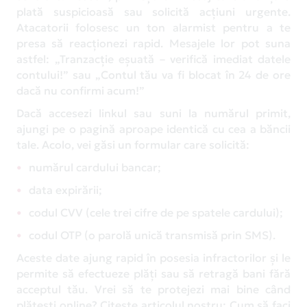
plată suspicioasă sau solicită acțiuni urgente.
Atacatorii folosesc un ton alarmist pentru a te
presa să reacționezi rapid. Mesajele lor pot suna
astfel: „Tranzacție eșuată – verifică imediat datele
contului!” sau „Contul tău va fi blocat în 24 de ore
dacă nu confirmi acum!”
Dacă accesezi linkul sau suni la numărul primit,
ajungi pe o pagină aproape identică cu cea a băncii
tale. Acolo, vei găsi un formular care solicită:
numărul cardului bancar;
data expirării;
codul CVV (cele trei cifre de pe spatele cardului);
codul OTP (o parolă unică transmisă prin SMS).
Aceste date ajung rapid în posesia infractorilor și le
permite să efectueze plăți sau să retragă bani fără
acceptul tău. Vrei să te protejezi mai bine când
plătești online? Citește articolul nostru: Cum să faci