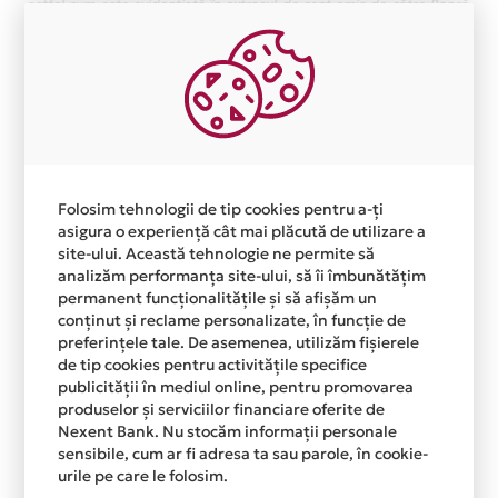
astfel cum este evidențiată în extrasul de cont emis de către Bancă.
Pentru un card de credit Card Avantaj Mastercard Standard / Visa
Classic cu o limita de credit de 5.367 lei, dobanda fixa este de
28%/an, rata lunara de plata este de 517,95 lei, iar dobanda anuala
efectiva (DAE) este de 34,13%, fiind calculata pentru suma
mentionata mai sus retrasa in intregime in prima zi de la un ATM
Nexent Bank N.V. Amsterdam Sucursala Bucuresti si rambursata in 12
rate lunare egale. Valoarea totala platibila este de 6,263.37 lei
Folosim tehnologii de tip cookies pentru a-ți
incluzand dobanda si comisionul anual de administrare cont curent de
asigura o experiență cât mai plăcută de utilizare a
card in valoare de 48 lei
site-ului. Această tehnologie ne permite să
analizăm performanța site-ului, să îi îmbunătățim
permanent funcționalitățile și să afișăm un
conținut și reclame personalizate, în funcție de
preferințele tale. De asemenea, utilizăm fișierele
de tip cookies pentru activitățile specifice
publicității în mediul online, pentru promovarea
produselor și serviciilor financiare oferite de
Nexent Bank. Nu stocăm informații personale
sensibile, cum ar fi adresa ta sau parole, în cookie-
urile pe care le folosim.