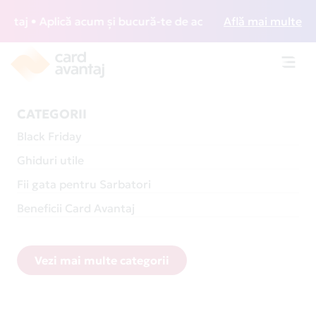
 Aplică acum și bucură-te de acces gratuit la lounge-uri d
Află mai multe
Toggl
navig
CATEGORII
Black Friday
Ghiduri utile
Fii gata pentru Sarbatori
Beneficii Card Avantaj
Vezi mai multe categorii