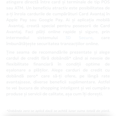
atingere directă între card și terminale de tip POS
sau ATM. Un beneficiu atractiv este posibilitatea de
a-ți înrola cardurile de cumpărături Card Avantaj în
Apple Pay sau Google Pay. Ai și aplicația mobilă
Avantaj, creată special pentru posesorii de Card
Avantaj. Faci plăți online rapide și sigure, prin
intermediul sistemului
3D Secure
, care
îmbunătățește securitatea tranzacțiilor online.
Ține seama de recomandările prezentate și alege
cardul de credit fără dobândă* când ai nevoie de
flexibilitate financiară în condiții optime de
eșalonare a plăților. Alege carduri de credit cu
dobândă zero* care să-ți ofere, pe lângă rate
avantajoase, diverse beneficii suplimentare. Astfel
te vei bucura de shopping inteligent și vei cumpăra
produse și servicii de calitate, așa cum îți dorești.
*Dobânda zero se aplică dacă se achită lunar suma totală de plată,