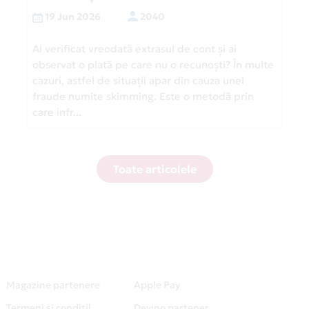
19 Jun 2026
2040
Ai verificat vreodată extrasul de cont și ai
observat o plată pe care nu o recunoști? În multe
cazuri, astfel de situații apar din cauza unei
fraude numite skimming. Este o metodă prin
care infr...
Toate articolele
Magazine partenere
Apple Pay
Termeni și condiții
Devino partener