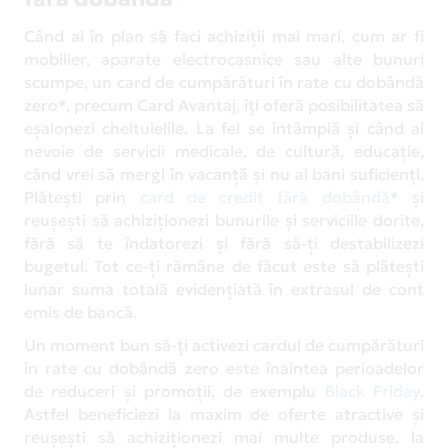
Când ai în plan să faci achiziții mai mari, cum ar fi
mobilier, aparate electrocasnice sau alte bunuri
scumpe, un card de cumpărături în rate cu dobândă
zero*, precum Card Avantaj, îți oferă posibilitatea să
eșalonezi cheltuielile. La fel se întâmplă și când ai
nevoie de servicii medicale, de cultură, educație,
când vrei să mergi în vacanță și nu ai bani suficienți.
Plătești prin
card de credit fără dobândă
* și
reușești să achiziționezi bunurile și serviciile dorite,
fără să te îndatorezi și fără să-ți destabilizezi
bugetul. Tot ce-ți rămâne de făcut este să plătești
lunar suma totală evidențiată în extrasul de cont
emis de bancă.
Un moment bun să-ți activezi cardul de cumpărături
în rate cu dobândă zero este înaintea perioadelor
de reduceri și promoții, de exemplu
Black Friday
.
Astfel beneficiezi la maxim de oferte atractive și
reușești să achiziționezi mai multe produse, la