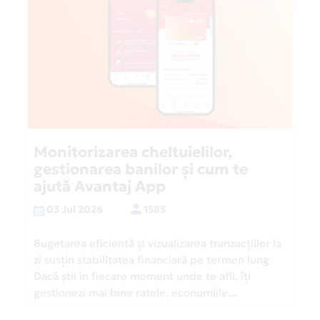
Monitorizarea cheltuielilor,
gestionarea banilor și cum te
ajută Avantaj App
03 Jul 2026
1585
Bugetarea eficientă și vizualizarea tranzacțiilor la
zi susțin stabilitatea financiară pe termen lung.
Dacă știi în fiecare moment unde te afli, îți
gestionezi mai bine ratele, economiile...