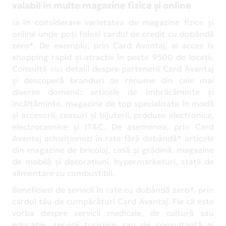
valabil în multe magazine fizice și online
Ia în considerare varietatea de magazine fizice și
online unde poți folosi cardul de credit cu dobândă
zero*. De exemplu, prin Card Avantaj, ai acces la
shopping rapid și atractiv în peste 9500 de locații.
Consultă
aici
detalii despre partenerii Card Avantaj
și descoperă branduri de renume din cele mai
diverse domenii: articole de îmbrăcăminte și
încălțăminte, magazine de top specializate în modă
și accesorii, ceasuri și bijuterii, produse electronice,
electrocasnice și IT&C. De asemenea, prin Card
Avantaj achiziționezi în rate fără dobândă* articole
din magazine de bricolaj, casă și grădină, magazine
de mobilă și decorațiuni, hypermarketuri, stații de
alimentare cu combustibil.
Beneficiezi de servicii în rate cu dobândă zero*, prin
cardul tău de cumpărături Card Avantaj. Fie că este
vorba despre servicii medicale, de cultură sau
educație, servicii turistice sau de consultanță ai