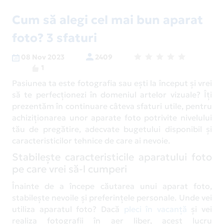
Cum să alegi cel mai bun aparat
foto? 3 sfaturi
08 Nov 2023
2409
1
Pasiunea ta este fotografia sau ești la început și vrei
să te perfecționezi în domeniul artelor vizuale? Îți
prezentăm în continuare câteva sfaturi utile, pentru
achiziționarea unor aparate foto potrivite nivelului
tău de pregătire, adecvate bugetului disponibil și
caracteristicilor tehnice de care ai nevoie.
Stabilește caracteristicile aparatului foto
pe care vrei să-l cumperi
Înainte de a începe căutarea unui aparat foto,
stabilește nevoile și preferințele personale. Unde vei
utiliza aparatul foto? Dacă
pleci în vacanță
și vei
realiza fotografii în aer liber, acest lucru