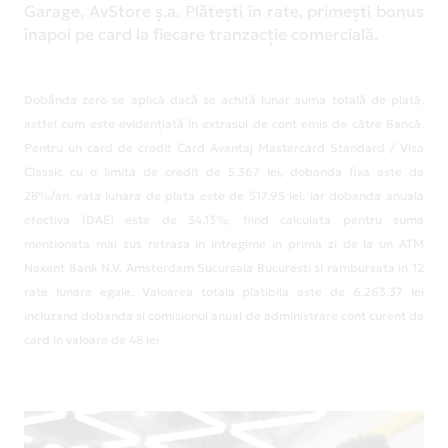
Garage, AvStore ș.a. Plătești în rate, primești bonus
înapoi pe card la fiecare tranzacție comercială.
Dobânda zero se aplică dacă se achită lunar suma totală de plată,
astfel cum este evidențiată în extrasul de cont emis de către Bancă.
Pentru un card de credit Card Avantaj Mastercard Standard / Visa
Classic cu o limita de credit de 5.367 lei, dobanda fixa este de
28%/an, rata lunara de plata este de 517,95 lei, iar dobanda anuala
efectiva (DAE) este de 34,13%, fiind calculata pentru suma
mentionata mai sus retrasa in intregime in prima zi de la un ATM
Nexent Bank N.V. Amsterdam Sucursala Bucuresti si rambursata in 12
rate lunare egale. Valoarea totala platibila este de 6,263.37 lei
incluzand dobanda si comisionul anual de administrare cont curent de
card in valoare de 48 lei