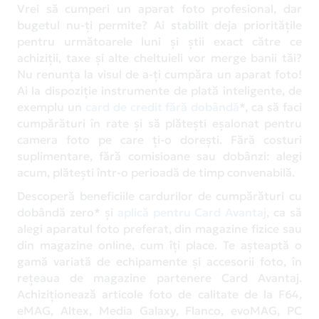
Vrei să cumperi un aparat foto profesional, dar
bugetul nu-ți permite? Ai stabilit deja prioritățile
pentru următoarele luni și știi exact către ce
achiziții, taxe și alte cheltuieli vor merge banii tăi?
Nu renunța la visul de a-ți cumpăra un aparat foto!
Ai la dispoziție instrumente de plată inteligente, de
exemplu un
card de credit fără dobândă
*, ca să faci
cumpărături în rate și să plătești eșalonat pentru
camera foto pe care ți-o dorești. Fără costuri
suplimentare, fără comisioane sau dobânzi: alegi
acum, plătești într-o perioadă de timp convenabilă.
Descoperă beneficiile cardurilor de cumpărături cu
dobândă zero* și
aplică pentru Card Avantaj
, ca să
alegi aparatul foto preferat, din magazine fizice sau
din magazine online, cum îți place. Te așteaptă o
gamă variată de echipamente și accesorii foto, în
rețeaua de magazine partenere Card Avantaj.
Achiziționează articole foto de calitate de la F64,
eMAG, Altex, Media Galaxy, Flanco, evoMAG, PC