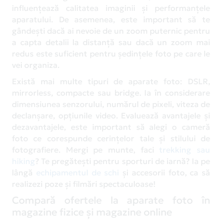
influențează calitatea imaginii și performanțele
aparatului. De asemenea, este important să te
gândești dacă ai nevoie de un zoom puternic pentru
a capta detalii la distanță sau dacă un zoom mai
redus este suficient pentru ședințele foto pe care le
vei organiza.
Există mai multe tipuri de aparate foto: DSLR,
mirrorless, compacte sau bridge. Ia în considerare
dimensiunea senzorului, numărul de pixeli, viteza de
declanșare, opțiunile video. Evaluează avantajele și
dezavantajele, este important să alegi o cameră
foto ce corespunde cerințelor tale și stilului de
fotografiere. Mergi pe munte, faci
trekking sau
hiking
? Te pregătești pentru sporturi de iarnă? Ia pe
lângă
echipamentul de schi
și accesorii foto, ca să
realizezi poze și filmări spectaculoase!
Compară ofertele la aparate foto în
magazine fizice și magazine online