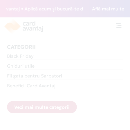
taj • Aplică acum și bucură-te de acces gratuit la lounge-u
Află mai multe
Toggl
navig
CATEGORII
Black Friday
Ghiduri utile
Fii gata pentru Sarbatori
Beneficii Card Avantaj
Vezi mai multe categorii