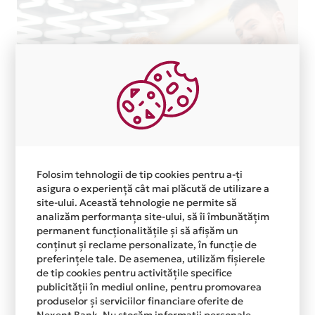
Folosim tehnologii de tip cookies pentru a-ți
asigura o experiență cât mai plăcută de utilizare a
site-ului. Această tehnologie ne permite să
analizăm performanța site-ului, să îi îmbunătățim
permanent funcționalitățile și să afișăm un
conținut și reclame personalizate, în funcție de
preferințele tale. De asemenea, utilizăm fișierele
de tip cookies pentru activitățile specifice
publicității în mediul online, pentru promovarea
produselor și serviciilor financiare oferite de