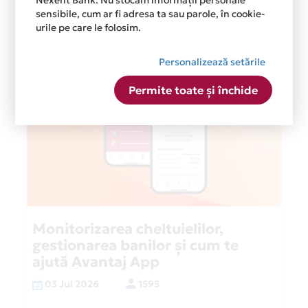
Nexent Bank. Nu stocăm informații personale
Postari recente
sensibile, cum ar fi adresa ta sau parole, în cookie-
urile pe care le folosim.
Personalizează setările
Permite toate și închide
Monitorizarea cheltuielilor,
gestionarea banilor și cum te
ajută Avantaj App
03 Jul 2026
1595