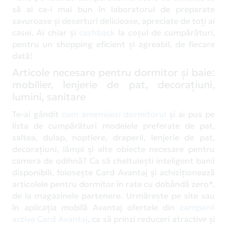
să ai ce-i mai bun în laboratorul de preparate
savuroase și deserturi delicioase, apreciate de toți ai
casei. Ai chiar și
cashback
la coșul de cumpărături,
pentru un shopping eficient și agreabil, de fiecare
dată!
Articole necesare pentru dormitor și baie:
mobilier, lenjerie de pat, decorațiuni,
lumini, sanitare
Te-ai gândit
cum amenajezi dormitorul
și ai pus pe
lista de cumpărături modelele preferate de pat,
saltea, dulap, noptiere, draperii, lenjerie de pat,
decorațiuni, lămpi și alte obiecte necesare pentru
camera de odihnă? Ca să cheltuiești inteligent banii
disponibili, folosește Card Avantaj și achiziționează
articolele pentru dormitor în rate cu dobândă zero*,
de la magazinele partenere. Urmărește pe site sau
în aplicația mobilă Avantaj ofertele din
campanii
active Card Avantaj
, ca să prinzi reduceri atractive și