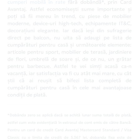
cumperi mobilă în rate
fără dobândă*, prin Card
Avantaj. Astfel economisești sume importante și
poți să fii mereu în trend, cu piese de mobilier
moderne, device-uri high-tech, echipamente IT&C,
decorațiuni elegante. Iar dacă ieși din sufragerie
direct pe balcon, nu uita să adaugi pe lista de
cumpărături pentru casă și următoarele elemente:
articole pentru sport, mobilier de terasă, jardiniere
de flori, umbrelă de soare și, de ce nu, un grătar
pentru barbecue. Astfel te vei simți acasă ca-n
vacanță, iar satisfacția va fi cu atât mai mare, cu cât
știi că ai reușit să bifezi lista completă de
cumpărături pentru casă în cele mai avantajoase
condiții de plată.
*Dobânda zero se aplică dacă se achită lunar suma totală de plată,
astfel cum este evidențiată în extrasul de cont emis de către Bancă.
Pentru un card de credit Card Avantaj Mastercard Standard / Visa
Classic cu o limita de credit de 5.367 lei, dobanda fixa este de