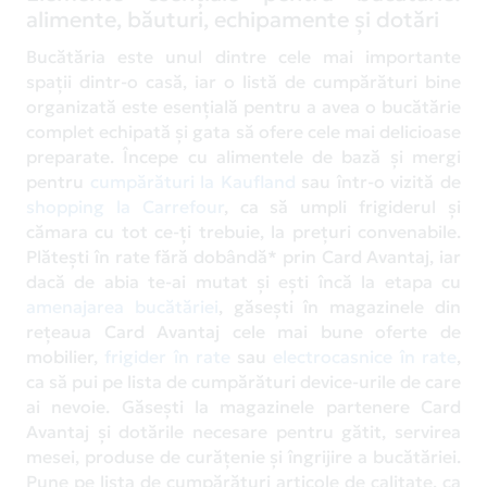
alimente, băuturi, echipamente și dotări
Bucătăria este unul dintre cele mai importante
spații dintr-o casă, iar o listă de cumpărături bine
organizată este esențială pentru a avea o bucătărie
complet echipată și gata să ofere cele mai delicioase
preparate. Începe cu alimentele de bază și mergi
pentru
cumpărături la Kaufland
sau într-o vizită de
shopping la Carrefour
, ca să umpli frigiderul și
cămara cu tot ce-ți trebuie, la prețuri convenabile.
Plătești în rate fără dobândă* prin Card Avantaj, iar
dacă de abia te-ai mutat și ești încă la etapa cu
amenajarea bucătăriei
, găsești în magazinele din
rețeaua Card Avantaj cele mai bune oferte de
mobilier,
frigider în rate
sau
electrocasnice în rate
,
ca să pui pe lista de cumpărături device-urile de care
ai nevoie. Găsești la magazinele partenere Card
Avantaj și dotările necesare pentru gătit, servirea
mesei, produse de curățenie și îngrijire a bucătăriei.
Pune pe lista de cumpărături articole de calitate, ca