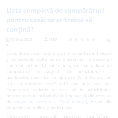
Lista completă de cumpărături
pentru casă: ce ar trebui să
conțină?
01 Sep 2023
1887
1
Casă, dulce casă...te-ai mutat în locuința mult visată
și ai nevoie de multe lucruri mari și mici, mai scumpe
sau mai ieftine. Îți venim în ajutor cu o listă de
cumpărături și sugestii de achiziționare a
produselor necesare cu ajutorul Card Avantaj, în
rate cu dobândă zero*. Iată care sunt cele mai
importante articole pe care să le achiziționezi
pentru un trai confortabil, la tine acasă, din rețeaua
de
magazine partenere Card Avantaj
, direct din
magazin sau online, cum îți place.
Elemente esențiale pentru bucătărie: