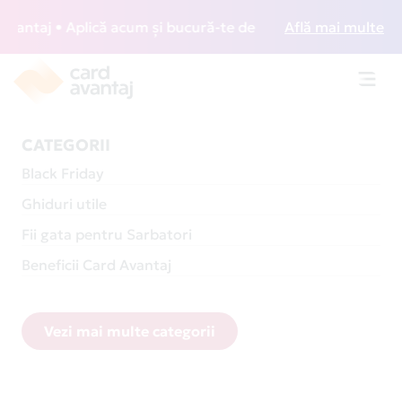
j • Aplică acum și bucură-te de acces gratuit la lounge-uri
Află mai multe
Toggl
navig
CATEGORII
Black Friday
Ghiduri utile
Fii gata pentru Sarbatori
Beneficii Card Avantaj
Vezi mai multe categorii