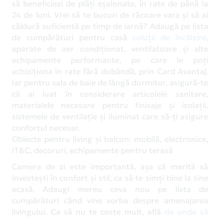
să beneficiezi de plăți eșalonate, în rate de până la
24 de luni. Vrei să te bucuri de răcoare vara și să ai
căldură suficientă pe timp de iarnă? Adaugă pe lista
de cumpărături pentru casă
soluții de încălzire
,
aparate de aer condiționat, ventilatoare și alte
echipamente performante, pe care le poți
achiziționa în rate fără dobândă, prin Card Avantaj.
Iar pentru sala de baie de lângă dormitor, asigură-te
că ai luat în considerare articolele sanitare,
materialele necesare pentru finisaje și izolații,
sistemele de ventilație și iluminat care să-ți asigure
confortul necesar.
Obiecte pentru living și balcon: mobilă, electronice,
IT&C, decoruri, echipamente pentru terasă
Camera de zi este importantă, așa că merită să
investești în confort și stil, ca să te simți bine la tine
acasă. Adaugi mereu ceva nou pe lista de
cumpărături când vine vorba despre amenajarea
livingului. Ca să nu te coste mult, află
de unde să