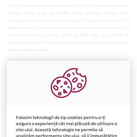
28%/an, rata lunara de plata este de 517,95 lei, iar dobanda anuala
efectiva (DAE) este de 34,13%, fiind calculata pentru suma
mentionata mai sus retrasa in intregime in prima zi de la un ATM
Nexent Bank N.V. Amsterdam Sucursala Bucuresti si rambursata in 12
rate lunare egale. Valoarea totala platibila este de 6,263.37 lei
incluzand dobanda si comisionul anual de administrare cont curent de
card in valoare de 48 lei
Folosim tehnologii de tip cookies pentru a-ți
asigura o experiență cât mai plăcută de utilizare a
site-ului. Această tehnologie ne permite să
analizăm performanța site-ului, să îi îmbunătățim