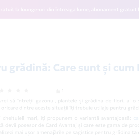
 lounge-uri din întreaga lume, abonament gratuit la WIZZ Di
u grădină: Care sunt și cum 
1
ei să întreții gazonul, plantele și grădina de flori, ai o
oricare dintre aceste situații îți trebuie utilaje pentru grăd
ci cheltuieli mari, îți propunem o variantă avantajoasă:
ca
 să devii posesor de Card Avantaj și care este gama de pr
ealizezi mai ușor amenajările peisagistice pentru grădina ta 