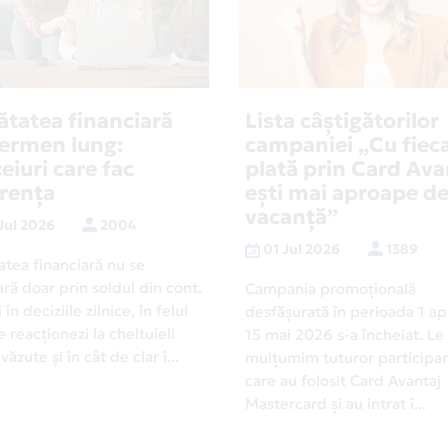
ătatea financiară
Lista câștigătorilor
termen lung:
campaniei „Cu fiec
eiuri care fac
plată prin Card Ava
erența
ești mai aproape d
vacanță”
Jul 2026
2004
01 Jul 2026
1389
atea financiară nu se
ră doar prin soldul din cont.
Campania promoțională
 în deciziile zilnice, în felul
desfășurată în perioada 1 apr
e reacționezi la cheltuieli
15 mai 2026 s-a încheiat. Le
ăzute și în cât de clar î...
mulțumim tuturor participan
care au folosit Card Avantaj
Mastercard și au intrat î...