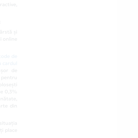
ractive,
t
ârstă și
ți online
ode de
 cardul
ușor de
pentru
olosești
 de 0,3%
inătate,
rte din
situația
ți place