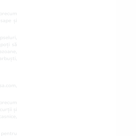
e precum
 sape și
pseluri,
 poți să
gazoane,
arbuști,
sa.com,
, precum
urții și
casnice,
e pentru