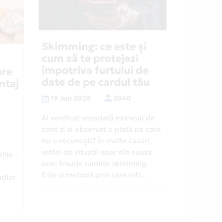
Skimming: ce este și
cum să te protejezi
împotriva furtului de
are
date de pe cardul tău
ntaj
e
19 Jun 2026
2040
Ai verificat vreodată extrasul de
cont și ai observat o plată pe care
nu o recunoști? În multe cazuri,
astfel de situații apar din cauza
ilie –
unei fraude numite skimming.
Este o metodă prin care infr...
ților