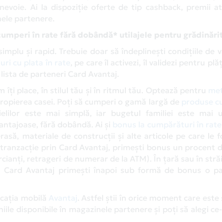
 nevoie. Ai la dispoziție oferte de tip cashback, premii at
inele partenere.
cumperi în rate fără dobândă* utilajele pentru grădinări
 simplu și rapid. Trebuie doar să îndeplinești condițiile de v
ri cu plata în rate
, pe care îl activezi, îl validezi pentru plă
 lista de parteneri Card Avantaj.
 îți place, în stilul tău și în ritmul tău. Optează pentru
met
ropierea casei. Poți să cumperi o gamă largă de
produse cu
uielilor este mai simplă, iar bugetul familiei este mai 
antajoase, fără dobândă. Ai și
bonus la cumpărături în rate
erasă, materiale de construcții și alte articole pe care le f
 o tranzacție prin Card Avantaj, primești bonus un procent
cianți, retrageri de numerar de la ATM). În țară sau în stră
rin Card Avantaj primești înapoi sub formă de bonus o pa
licația mobilă
Avantaj
. Astfel știi în orice moment care este 
niile disponibile în magazinele partenere și poți să alegi ce-