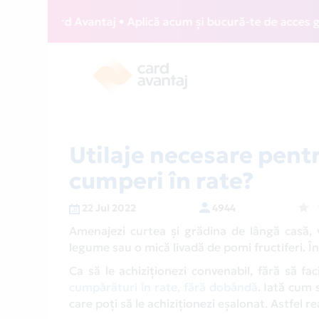
Card Avantaj • Aplică acum și bucură-te de acces gratuit la
Utilaje necesare pentr
cumperi în rate?
22 Jul 2022
4944
Amenajezi curtea și grădina de lângă casă, vr
legume sau o mică livadă de pomi fructiferi. În 
Ca să le achiziționezi convenabil, fără să fa
cumpărături în rate, fără dobândă
. Iată cum
care poți să le achiziționezi eșalonat. Astfel r