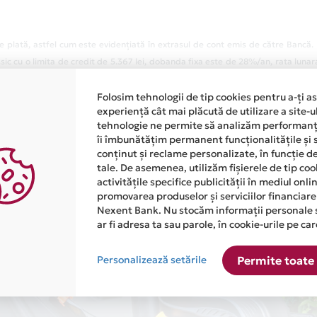
 plată, astfel cum este evidențiată în extrasul de cont emis de către Bancă.
ic cu o limita de credit de 5.367 lei, dobanda fixa este de 28%/an, rata lunar
 34,13%, fiind calculata pentru suma mentionata mai sus retrasa in intregime i
 si rambursata in 12 rate lunare egale. Valoarea totala platibila este de 6,
Folosim tehnologii de tip cookies pentru a-ți a
experiență cât mai plăcută de utilizare a site-u
rent de card in valoare de 48 lei
tehnologie ne permite să analizăm performanța
îi îmbunătățim permanent funcționalitățile și 
conținut și reclame personalizate, în funcție d
tale. De asemenea, utilizăm fișierele de tip co
activitățile specifice publicității în mediul onl
promovarea produselor și serviciilor financiare
Nexent Bank. Nu stocăm informații personale 
ar fi adresa ta sau parole, în cookie-urile pe car
Personalizează setările
Permite toate 