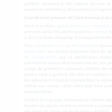
grădină, accesorii și alte obiecte de care ai
puncte de fidelitate și alte beneficii în magaz
Cum să devii posesor de Card Avantaj și să 
Dacă te-ai decis,
aplică pentru Card Avantaj
,
primești cardul tău preferat pentru
cumpărătu
și poți să începi shopping-ul la magazinele din
Faci
cumpărături în rate fără dobândă
așa cum
plată online
sau pentru magazine fizice din ap
de cumpărături
, așa că planificarea chelt
administrat atunci când beneficiezi de rate av
utilaje de grădinărit, accesorii, mobilier de t
pentru casă și grădină. De câte ori realizezi
din valoarea tranzacției (cumpărături la comer
offline sau online, când cheltuiești bani p
sumele plătite.
Ca să-ți fie mai ușor, instalează pe telefon ap
banilor tăi, ești la curent cu ofertele și campa
din gama de utilaje necesare pentru grădină.