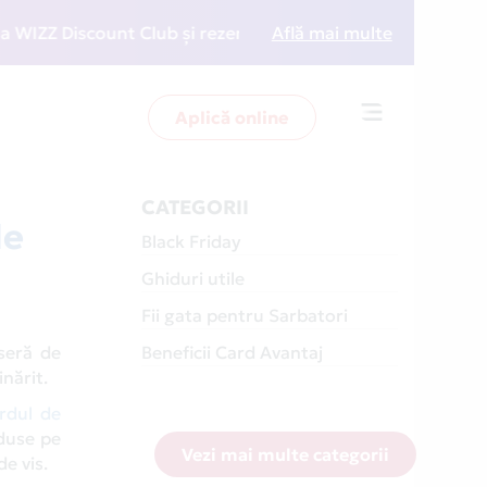
scount Club și rezervări la preț redus
Află mai multe
• Zboară mai i
Aplică online
Toggle
navigation
CATEGORII
le
Black Friday
Ghiduri utile
Fii gata pentru Sarbatori
 seră de
Beneficii Card Avantaj
inărit.
rdul de
oduse pe
Vezi mai multe categorii
de vis.