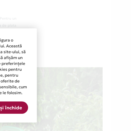
 Pentru un
a de plata
n prima zi
263.37 lei
sigura o
lui. Această
 site-ului, să
să afișăm un
e preferințele
okies pentru
ine, pentru
 oferite de
sensibile, cum
e le folosim.
și închide