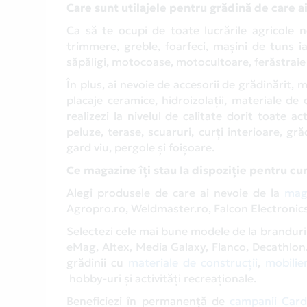
Care sunt utilajele pentru grădină de care a
Ca să te ocupi de toate lucrările agricole n
trimmere, greble, foarfeci, mașini de tuns ia
săpăligi, motocoase, motocultoare, ferăstraie 
În plus, ai nevoie de accesorii de grădinărit, ma
placaje ceramice, hidroizolații, materiale de
realizezi la nivelul de calitate dorit toate 
peluze, terase, scuaruri, curți interioare, gră
gard viu, pergole și foișoare.
Ce magazine îți stau la dispoziție pentru c
Alegi produsele de care ai nevoie de la
mag
Agropro.ro, Weldmaster.ro, Falcon Electronics
Selectezi cele mai bune modele de la brandur
eMag, Altex, Media Galaxy, Flanco, Decathlon.
grădinii cu
materiale de construcții
,
mobilie
hobby-uri și activități recreaționale.
Beneficiezi în permanență de
campanii Card