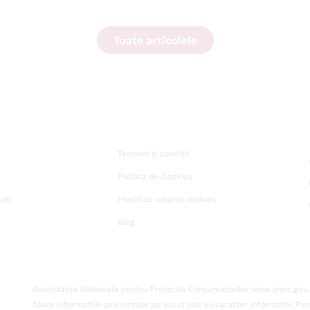
Toate articolele
Termeni și condiții
Politica de Cookies
ual
Modifica setarile cookies
Blog
Autoritatea Nationala pentru Protectia Consumatorilor www.anpc.gov.
Toate informatiile prezentate pe acest site au caracter informativ. Pen