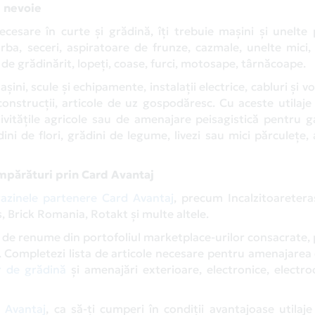
i nevoie
ecesare în curte și grădină, îți trebuie mașini și unelt
rba, seceri, aspiratoare de frunze, cazmale, unelte mici,
de grădinărit, lopeți, coase, furci, motosape, târnăcoape.
șini, scule și echipamente, instalații electrice, cabluri și vo
 construcții, articole de uz gospodăresc. Cu aceste utilaje
activitățile agricole sau de amenajare peisagistică pentru 
dini de flori, grădini de legume, livezi sau mici părculețe, 
umpărături prin Card Avantaj
azinele partenere Card Avantaj
, precum Incalzitoaretera
, Brick Romania, Rotakt și multe altele.
i de renume din portofoliul marketplace-urilor consacrate
 Completezi lista de articole necesare pentru amenajarea c
r de grădină
și amenajări exterioare, electronice, electro
 Avantaj
, ca să-ți cumperi în condiții avantajoase utilaj