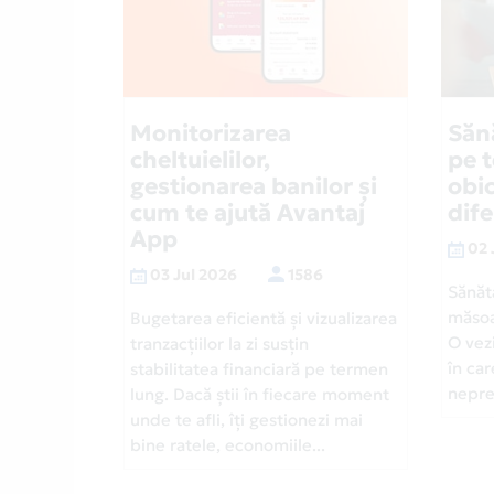
Monitorizarea
Săn
cheltuielilor,
pe 
gestionarea banilor și
obic
cum te ajută Avantaj
dif
App
02 
03 Jul 2026
1586
Sănăt
măsoa
Bugetarea eficientă și vizualizarea
O vezi
tranzacțiilor la zi susțin
în car
stabilitatea financiară pe termen
neprev
lung. Dacă știi în fiecare moment
unde te afli, îți gestionezi mai
bine ratele, economiile...